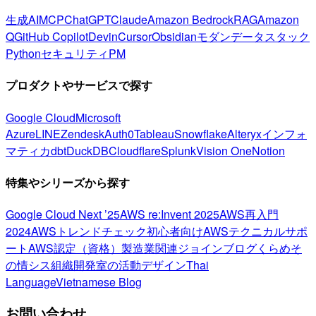
生成AI
MCP
ChatGPT
Claude
Amazon Bedrock
RAG
Amazon
Q
GitHub Copilot
Devin
Cursor
Obsidian
モダンデータスタック
Python
セキュリティ
PM
プロダクトやサービスで探す
Google Cloud
Microsoft
Azure
LINE
Zendesk
Auth0
Tableau
Snowflake
Alteryx
インフォ
マティカ
dbt
DuckDB
Cloudflare
Splunk
Vision One
Notion
特集やシリーズから探す
Google Cloud Next ’25
AWS re:Invent 2025
AWS再入門
2024
AWSトレンドチェック
初心者向け
AWSテクニカルサポ
ート
AWS認定（資格）
製造業関連
ジョインブログ
くらめそ
の情シス
組織開発室の活動
デザイン
Thai
Language
Vietnamese Blog
お問い合わせ