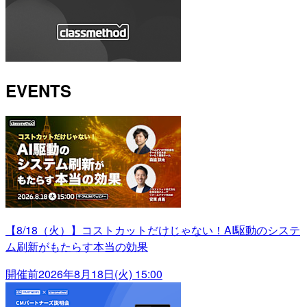
EVENTS
【8/18（火）】コストカットだけじゃない！AI駆動のシステ
ム刷新がもたらす本当の効果
開催前
2026年8月18日(火) 15:00