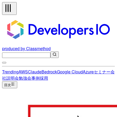
produced by Classmethod
Trending
AWS
Claude
Bedrock
Google Cloud
Azure
セミナー
会
社説明会
勉強会
事例
採用
目次