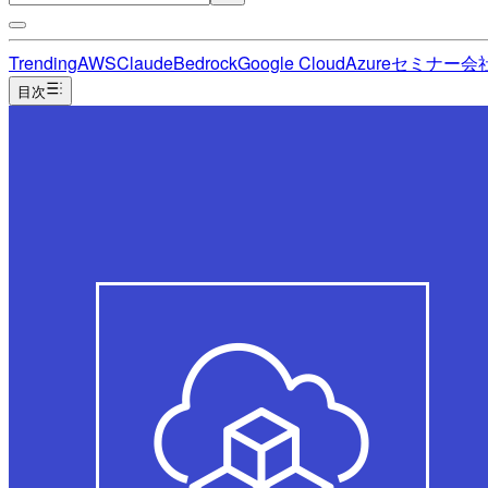
Trending
AWS
Claude
Bedrock
Google Cloud
Azure
セミナー
会
目次