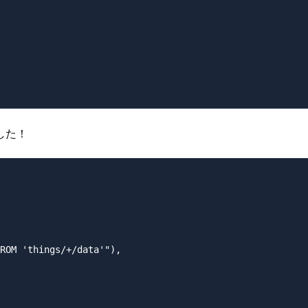
した！
ROM 'things/+/data'"),
