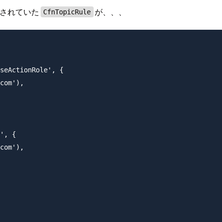
述されていた
が、、、
CfnTopicRule
seActionRole', {

com'),

', {

com'),
