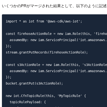
いくつかのPRがマージされた結果として、以下のように記
import * as iot from '@aws-cdk/aws-iot';

const firehoseActionRole = new iam.Role(this, 'fireho
  assumedBy: new iam.ServicePrincipal('iot.amazonaws.
});

stream.grantPutRecords(firehoseActionRole);

const s3ActionRole = new iam.Role(this, 's3ActionRole
  assumedBy: new iam.ServicePrincipal('iot.amazonaws.
});

bucket.grantPut(s3ActionRole);

new iot.CfnTopicRule(this, 'MyTopicRule' {

  topicRulePayload: {
