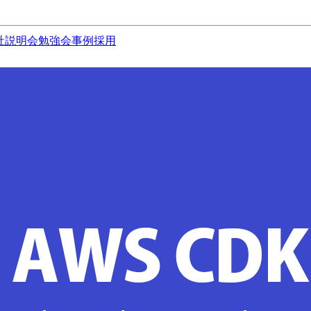
社説明会
勉強会
事例
採用