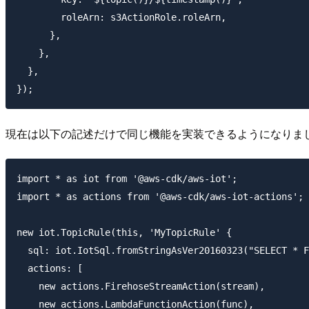
        roleArn: s3ActionRole.roleArn,

      },

    },

  },

現在は以下の記述だけで同じ機能を実装できるようになりま
import * as iot from '@aws-cdk/aws-iot';

import * as actions from '@aws-cdk/aws-iot-actions';

new iot.TopicRule(this, 'MyTopicRule' {

  sql: iot.IotSql.fromStringAsVer20160323("SELECT * F
  actions: [

    new actions.FirehoseStreamAction(stream),

    new actions.LambdaFunctionAction(func),
