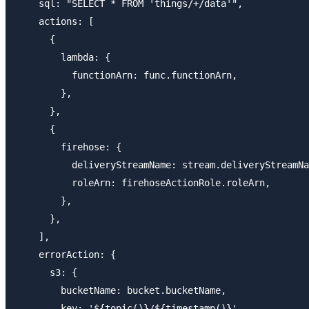
    sql: "SELECT * FROM 'things/+/data'",

    actions: [

      {

        lambda: {

          functionArn: func.functionArn,

        },

      },

      {

        firehose: {

          deliveryStreamName: stream.deliveryStreamNa
          roleArn: firehoseActionRole.roleArn,

        },

      },

    ],

    errorAction: {

      s3: {

        bucketName: bucket.bucketName,

        key: '${topic()}/${timestamp()}',
