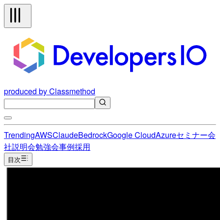
produced by Classmethod
Trending
AWS
Claude
Bedrock
Google Cloud
Azure
セミナー
会
社説明会
勉強会
事例
採用
目次