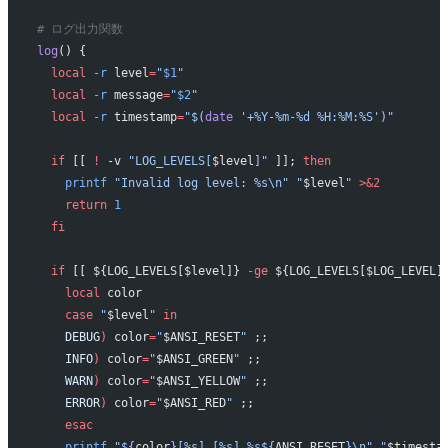
# ログ出力関数
log
() {
  local
 -r
 level
=
"
$1
"
  local
 -r
 message
=
"
$2
"
  local
 -r
 timestamp
=
"$(
date
 '+%Y-%m-%d %H:%M:%S')"
  if
 [[ 
!
 -v 
"LOG_LEVELS[
$level
]"
 ]]; 
then
    printf
 "Invalid log level: %s\n"
 "
$level
"
 >&2
    return
 1
  fi
  if
 [[ ${LOG_LEVELS[$level]} 
-ge
 ${LOG_LEVELS[$LOG_LEVEL]
    local
 color
    case
 "
$level
"
 in
    DEBUG
)
 color
=
"
$ANSI_RESET
"
 ;;
    INFO
)
 color
=
"
$ANSI_GREEN
"
 ;;
    WARN
)
 color
=
"
$ANSI_YELLOW
"
 ;;
    ERROR
)
 color
=
"
$ANSI_RED
"
 ;;
    esac
    printf
 "${
color
}[%s] [%s] %s${
ANSI_RESET
}\n"
 "
$timesta