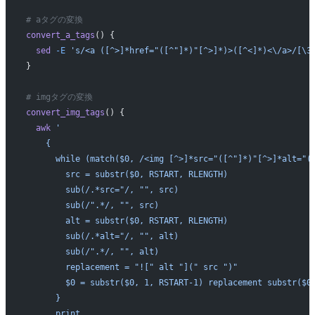
# aタグの変換
convert_a_tags
() {
  sed
 -E
 's/<a ([^>]*href="([^"]*)"[^>]*)>([^<]*)<\/a>/[\3
}
# imgタグの変換
convert_img_tags
() {
  awk
 '
    {
      while (match($0, /<img [^>]*src="([^"]*)"[^>]*alt="(
        src = substr($0, RSTART, RLENGTH)
        sub(/.*src="/, "", src)
        sub(/".*/, "", src)
        alt = substr($0, RSTART, RLENGTH)
        sub(/.*alt="/, "", alt)
        sub(/".*/, "", alt)
        replacement = "![" alt "](" src ")"
        $0 = substr($0, 1, RSTART-1) replacement substr($0
      }
      print