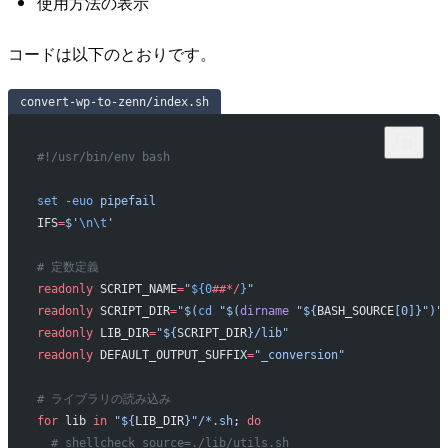
使用方法の表示
コードは以下のとおりです。
convert-wp-to-zenn/index.sh
#!/usr/bin/env bash
set
 -euo
 pipefail
IFS
=
$'
\n\t
'
# 定数定義
readonly
 SCRIPT_NAME
=
"
${0
##*/
}
"
readonly
 SCRIPT_DIR
=
"$(
cd
 "$(
dirname
 "${
BASH_SOURCE
[0]}")"
readonly
 LIB_DIR
=
"${
SCRIPT_DIR
}/lib"
readonly
 DEFAULT_OUTPUT_SUFFIX
=
"_conversion"
# ライブラリの読み込み
for
 lib 
in
 "${
LIB_DIR
}"/*.sh
; 
do
  # shellcheck source=./lib/utils.sh