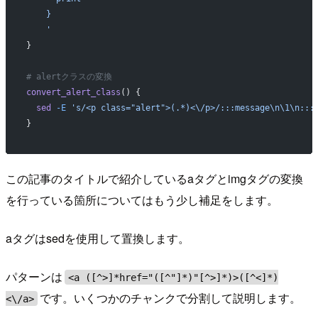
    }
    '
}
# alertクラスの変換
convert_alert_class
() {
  sed
 -E
 's/<p class="alert">(.*)<\/p>/:::message\n\1\n:::
}
この記事のタイトルで紹介しているaタグとimgタグの変換
を行っている箇所についてはもう少し補足をします。
aタグはsedを使用して置換します。
パターンは
<a ([^>]*href="([^"]*)"[^>]*)>([^<]*)
です。いくつかのチャンクで分割して説明します。
<\/a>