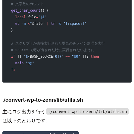
# 文字数のカウント
get_char_count
() {
  local
 file
=
"
$1
"
  wc
 -m
 <
"
$file
"
 |
 tr
 -d
 '[:space:]'
}
# スクリプトが直接実行された場合のみメイン処理を実行
# source で呼び出された時に実行されないように
if
 [[ 
"${
BASH_SOURCE
[0]}"
 ==
 "
$0
"
 ]]; 
then
  main
 "
$@
"
fi
./convert-wp-to-zenn/lib/utils.sh
主にログ出力を行う
./convert-wp-to-zenn/lib/utils.sh
は以下のとおりです。