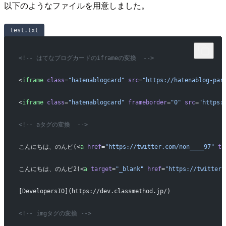
以下のようなファイルを用意しました。
test.txt
<!-- はてなブログカードのiframeの変換  -->
<
iframe
 class
=
"hatenablogcard"
 src
=
"https://hatenablog-par
<
iframe
 class
=
"hatenablogcard"
 frameborder
=
"0"
 src
=
"https:
<!-- aタグの変換  -->
こんにちは、のんピ(<
a
 href
=
"https://twitter.com/non____97"
 ta
こんにちは、のんピ2(<
a
 target
=
"_blank"
 href
=
"https://twitter.
[DevelopersIO](https://dev.classmethod.jp/)
<!-- imgタグの変換 -->