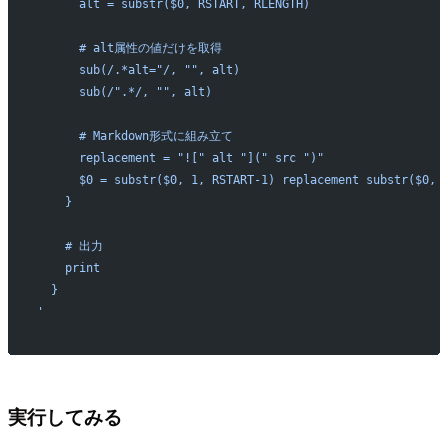
      alt = substr($0, RSTART, RLENGTH)
      # alt属性の値だけを取得
      sub(/.*alt="/, "", alt)
      sub(/".*/, "", alt)
      # Markdown形式に組み立て
      replacement = "![" alt "](" src ")"
      $0 = substr($0, 1, RSTART-1) replacement substr($0, 
    }
    # 出力
    print
  }
'
実行してみる