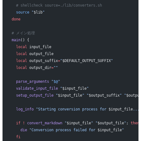
  # shellcheck source=./lib/converters.sh
  source
 "
$lib
"
done
# メイン処理
main
() {
  local
 input_file
  local
 output_file
  local
 output_suffix
=
"
$DEFAULT_OUTPUT_SUFFIX
"
  local
 output_dir
=
""
  parse_arguments
 "
$@
"
  validate_input_file
 "
$input_file
"
  setup_output_file
 "
$input_file
"
 "
$output_suffix
"
 "
$outpu
  log_info
 "Starting conversion process for 
$input_file
...
  if
 !
 convert_markdown
 "
$input_file
"
 "
$output_file
"
; 
then
    die
 "Conversion process failed for 
$input_file
"
  fi