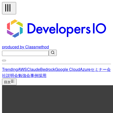
produced by Classmethod
Trending
AWS
Claude
Bedrock
Google Cloud
Azure
セミナー
会
社説明会
勉強会
事例
採用
目次