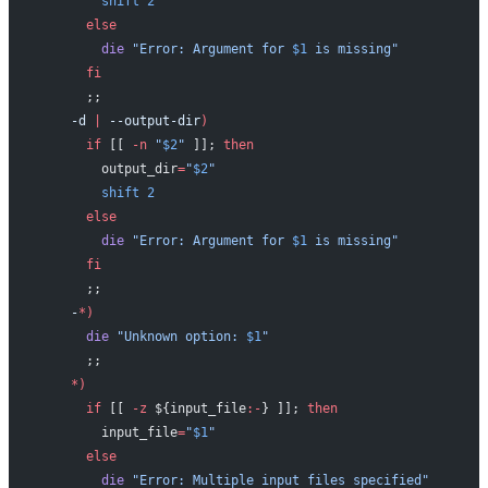
        shift
 2
      else
        die
 "Error: Argument for 
$1
 is missing"
      fi
      ;;
    -d
 |
 --output-dir
)
      if
 [[ 
-n
 "
$2
"
 ]]; 
then
        output_dir
=
"
$2
"
        shift
 2
      else
        die
 "Error: Argument for 
$1
 is missing"
      fi
      ;;
    -
*
)
      die
 "Unknown option: 
$1
"
      ;;
    *)
      if
 [[ 
-z
 ${input_file
:-
} ]]; 
then
        input_file
=
"
$1
"
      else
        die
 "Error: Multiple input files specified"