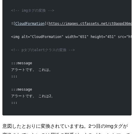
<!-- imgタグの変換 -->
![
CloudFormation
](
https://images.ctfassets.net/ct0aopd36mq
<img alt="CloudFormation" width="651" height="451" src="ht
<!-- pタブのalertクラスの変換 -->
:::message
アラートです。 これは。
:::
:::message
アラートです。 これは2。
:::
意図したとおりに変換されていますね。2つ目のimgタグが