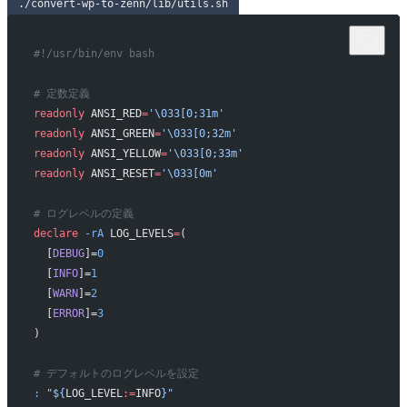
./convert-wp-to-zenn/lib/utils.sh
#!/usr/bin/env bash
# 定数定義
readonly
 ANSI_RED
=
'\033[0;31m'
readonly
 ANSI_GREEN
=
'\033[0;32m'
readonly
 ANSI_YELLOW
=
'\033[0;33m'
readonly
 ANSI_RESET
=
'\033[0m'
# ログレベルの定義
declare
 -rA
 LOG_LEVELS
=
(
  [
DEBUG
]=
0
  [
INFO
]=
1
  [
WARN
]=
2
  [
ERROR
]=
3
)
# デフォルトのログレベルを設定
:
 "${
LOG_LEVEL
:=
INFO
}"