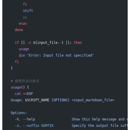
      fi
      shift
      ;;
    esac
  done
  if
 [[ 
-z
 ${input_file
:-
} ]]; 
then
    usage
    die
 "Error: Input file not specified"
  fi
}
# 使用方法の表示
usage
() {
  cat
 <<
EOF
Usage: 
$SCRIPT_NAME
 [OPTIONS] <input_markdown_file>
Options:
  -h, --help                  Show this help message and e
  -s, --suffix SUFFIX         Specify the output file suff