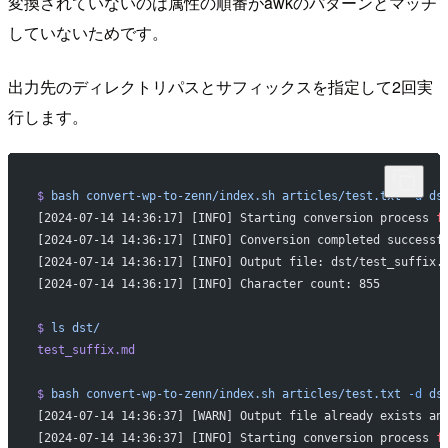
変換されていないのは属性の順番がawkのパターンとマッチ
していないためです。
出力先のディレクトリパスとサフィックスを指定して2回実
行します。
$
 bash
 convert-wp-to-zenn/index.sh
 articles/test.txt
 -d
 ds
[2024-07-14 14:36:17] [INFO] Starting conversion process 
f
[2024-07-14 14:36:17] [INFO] Conversion completed successf
[2024-07-14 14:36:17] [INFO] Output file: dst/test_suffix.
[2024-07-14 14:36:17] [INFO] Character count: 855
$
 ls
 dst/
test_suffix.md
$
 bash
 convert-wp-to-zenn/index.sh
 articles/test.txt
 -d
 ds
[2024-07-14 14:36:37] [WARN] Output file already exists an
[2024-07-14 14:36:37] [INFO] Starting conversion process 
f