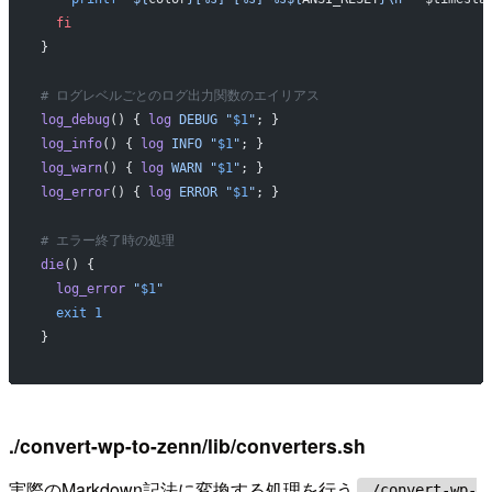
  fi
}
# ログレベルごとのログ出力関数のエイリアス
log_debug
() { 
log
 DEBUG
 "
$1
"
; }
log_info
() { 
log
 INFO
 "
$1
"
; }
log_warn
() { 
log
 WARN
 "
$1
"
; }
log_error
() { 
log
 ERROR
 "
$1
"
; }
# エラー終了時の処理
die
() {
  log_error
 "
$1
"
  exit
 1
}
./convert-wp-to-zenn/lib/converters.sh
実際のMarkdown記法に変換する処理を行う
./convert-wp-