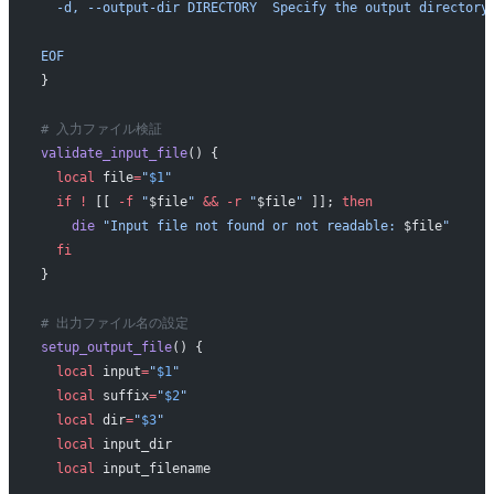
  -d, --output-dir DIRECTORY  Specify the output directory
EOF
}
# 入力ファイル検証
validate_input_file
() {
  local
 file
=
"
$1
"
  if
 !
 [[ 
-f
 "
$file
"
 &&
 -r
 "
$file
"
 ]]; 
then
    die
 "Input file not found or not readable: 
$file
"
  fi
}
# 出力ファイル名の設定
setup_output_file
() {
  local
 input
=
"
$1
"
  local
 suffix
=
"
$2
"
  local
 dir
=
"
$3
"
  local
 input_dir
  local
 input_filename