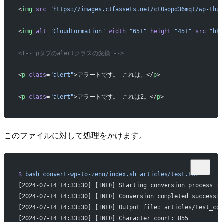
<
img
 src
=
"https://images.ctfassets.net/ct0aopd36mqt/wp-thu
<
img
 alt
=
"CloudFormation"
 width
=
"651"
 height
=
"451"
 src
=
"ht
<!-- pタブのalertクラスの変換 -->
<
p
 class
=
"alert"
>アラートです。 これは。</
p
>
<
p
 class
=
"alert"
>アラートです。 これは2。</
p
>
このファイルに対して処理をかけます。
$
 bash
 convert-wp-to-zenn/index.sh
 articles/test.txt
[2024-07-14 14:33:30] [INFO] Starting conversion process 
f
[2024-07-14 14:33:30] [INFO] Conversion completed successf
[2024-07-14 14:33:30] [INFO] Output file: articles/test_co
[2024-07-14 14:33:30] [INFO] Character count: 855