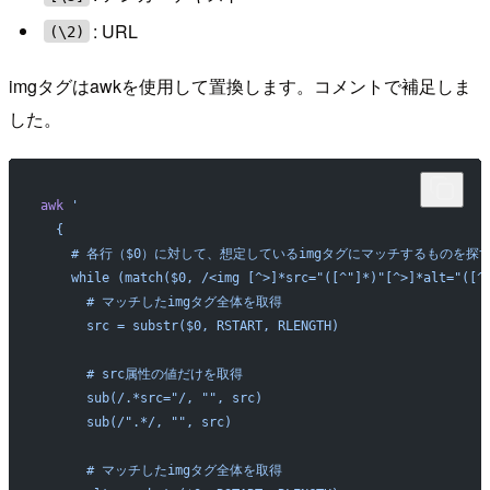
: URL
(\2)
imgタグはawkを使用して置換します。コメントで補足しま
した。
awk
 '
  {
    # 各行（$0）に対して、想定しているimgタグにマッチするものを探
    while (match($0, /<img [^>]*src="([^"]*)"[^>]*alt="([^
      # マッチしたimgタグ全体を取得
      src = substr($0, RSTART, RLENGTH)
      # src属性の値だけを取得
      sub(/.*src="/, "", src)
      sub(/".*/, "", src)
      # マッチしたimgタグ全体を取得