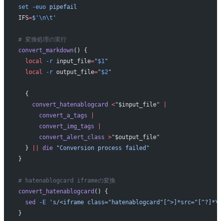
set
 -euo
 pipefail
IFS
=
$'
\n\t
'
# 変換処理の実行
convert_markdown
() {
  local
 -r
 input_file
=
"
$1
"
  local
 -r
 output_file
=
"
$2
"
  {
    convert_hatenablogcard
 <
"
$input_file
"
 |
      convert_a_tags
 |
      convert_img_tags
 |
      convert_alert_class
 >
"
$output_file
"
  } 
||
 die
 "Conversion process failed"
}
# hatenablogcard iframeの変換
convert_hatenablogcard
() {
  sed
 -E
 's/<iframe class="hatenablogcard"[^>]*src="[^?]*\
}