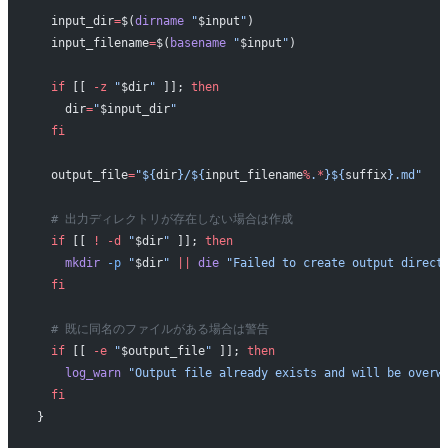
  input_dir
=
$(
dirname
 "
$input
"
)
  input_filename
=
$(
basename
 "
$input
"
)
  if
 [[ 
-z
 "
$dir
"
 ]]; 
then
    dir
=
"
$input_dir
"
  fi
  output_file
=
"${
dir
}/${
input_filename
%
.
*
}${
suffix
}.md"
  # 出力ディレクトリが存在しない場合は作成
  if
 [[ 
!
 -d
 "
$dir
"
 ]]; 
then
    mkdir
 -p
 "
$dir
"
 ||
 die
 "Failed to create output direct
  fi
  # 既に同名のファイルがある場合は警告
  if
 [[ 
-e
 "
$output_file
"
 ]]; 
then
    log_warn
 "Output file already exists and will be overw
  fi
}