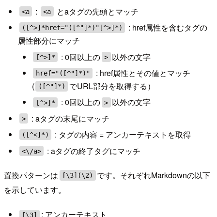
:
とaタグの先頭とマッチ
<a
<a
: href属性を含むタグの
([^>]*href="([^"]*)"[^>]*)
属性部分にマッチ
: 0回以上の
以外の文字
[^>]*
>
: href属性とその値とマッチ
href="([^"]*)"
(
でURL部分を取得する）
([^"]*)
: 0回以上の
以外の文字
[^>]*
>
: aタグの末尾にマッチ
>
: タグの内容 = アンカーテキストを取得
([^<]*)
: aタグの終了タグにマッチ
<\/a>
置換パターンは
です。それぞれMarkdownの以下
[\3](\2)
を示しています。
: アンカーテキスト
[\3]