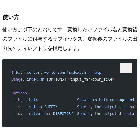
使い方
使い方は以下のとおりです。変換したいファイル名と変換後
のファイルに付与するサフィックス、変換後のファイルの出
力先のディレクトリを指定します。
$
 bash
 convert-wp-to-zenn/index.sh
 --help
Usage:
 index.sh
 [OPTIONS] 
<
input_markdown_file
>
Options:
  -h,
 --help
                  Show
 this
 help
 message
 and
 e
  -s,
 --suffix
 SUFFIX
         Specify
 the
 output
 file
 suff
  -d,
 --output-dir
 DIRECTORY
  Specify
 the
 output
 directory