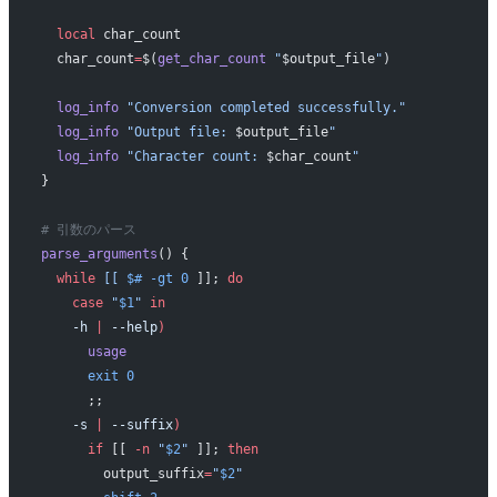
  local
 char_count
  char_count
=
$(
get_char_count
 "
$output_file
"
)
  log_info
 "Conversion completed successfully."
  log_info
 "Output file: 
$output_file
"
  log_info
 "Character count: 
$char_count
"
}
# 引数のパース
parse_arguments
() {
  while
 [[
 $#
 -gt
 0
 ]]; 
do
    case
 "
$1
"
 in
    -h
 |
 --help
)
      usage
      exit
 0
      ;;
    -s
 |
 --suffix
)
      if
 [[ 
-n
 "
$2
"
 ]]; 
then
        output_suffix
=
"
$2
"