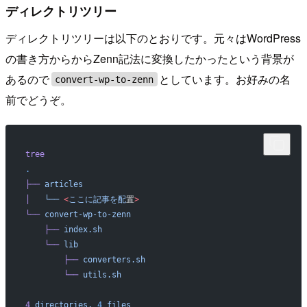
ディレクトリツリー
ディレクトリツリーは以下のとおりです。元々はWordPress
の書き方からからZenn記法に変換したかったという背景が
あるので
としています。お好みの名
convert-wp-to-zenn
前でどうぞ。
tree
.
├──
 articles
│
   └──
 <
ここに記事を配
置
>
└──
 convert-wp-to-zenn
    ├──
 index.sh
    └──
 lib
        ├──
 converters.sh
        └──
 utils.sh
4
 directories,
 4
 files