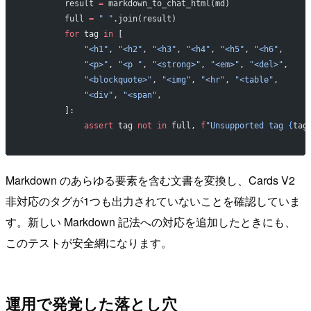
        result 
=
 markdown_to_chat_html(md)
        full 
=
 " "
.join(result)
        for
 tag 
in
 [
            "<h1"
, 
"<h2"
, 
"<h3"
, 
"<h4"
, 
"<h5"
, 
"<h6"
,
            "<p>"
, 
"<p "
, 
"<strong>"
, 
"<em>"
, 
"<del>"
,
            "<blockquote>"
, 
"<img"
, 
"<hr"
, 
"<table"
,
            "<div"
, 
"<span"
,
        ]:
            assert
 tag 
not
 in
 full, 
f
"Unsupported tag 
{
tag
Markdown のあらゆる要素を含む文書を変換し、Cards V2
非対応のタグが1つも出力されていないことを確認していま
す。新しい Markdown 記法への対応を追加したときにも、
このテストが安全網になります。
運用で発覚した落とし穴