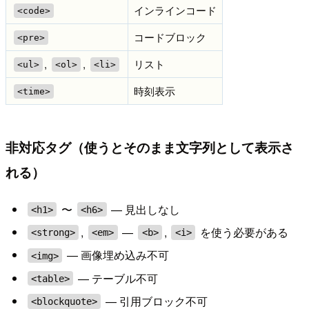
インラインコード
<code>
コードブロック
<pre>
,
,
リスト
<ul>
<ol>
<li>
時刻表示
<time>
非対応タグ（使うとそのまま文字列として表示さ
れる）
〜
— 見出しなし
<h1>
<h6>
,
—
,
を使う必要がある
<strong>
<em>
<b>
<i>
— 画像埋め込み不可
<img>
— テーブル不可
<table>
— 引用ブロック不可
<blockquote>