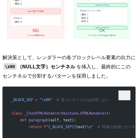
解決策として、レンダラーの各ブロックレベル要素の出力に
（NULL文字）センチネル
を挿入し、最終的にこの
\x00
センチネルで分割するパターンを採用しました。
_BLOCK_SEP
 =
 "
\x00
"
  # 実コンテンツには出現しない
class
 _ChatHTMLRenderer
(
mistune
.
HTMLRenderer
):
    def
 paragraph
(self, text):
        return
 f
"
{_BLOCK_SEP}{
text
}\n
"
  # 段落の先頭にセンチ