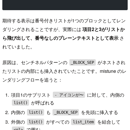
期待する表示は番号付きリストが1つのブロックとしてレン
ダリングされることですが、実際には
項目2と3がリストか
ら飛び出して、番号なしのプレーンテキストとして表示
さ
れていました。
原因は、センチネルパターンの
がネストされ
_BLOCK_SEP
たリストの内部にも挿入されていたことです。mistune のレ
ンダリングフローを追うと：
項目1のサブリスト
に対して、内側の
- アイコンが〜
が呼ばれる
list()
内側の
も
を先頭に挿入する
list()
_BLOCK_SEP
外側の
がすべての
を結合して
list()
list_item
で囲む
<ol>