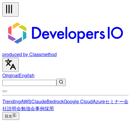
produced by Classmethod
Original
English
Trending
AWS
Claude
Bedrock
Google Cloud
Azure
セミナー
会
社説明会
勉強会
事例
採用
目次