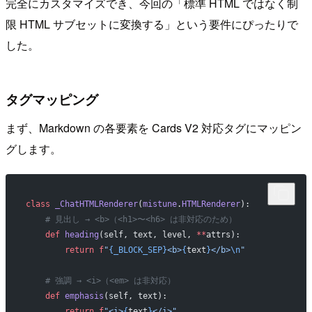
完全にカスタマイズでき、今回の「標準 HTML ではなく制
限 HTML サブセットに変換する」という要件にぴったりで
した。
タグマッピング
まず、Markdown の各要素を Cards V2 対応タグにマッピン
グします。
class
 _ChatHTMLRenderer
(
mistune
.
HTMLRenderer
):
    # 見出し → <b>（<h1>〜<h6> は非対応のため）
    def
 heading
(self, text, level, 
**
attrs):
        return
 f
"
{_BLOCK_SEP}
<b>
{
text
}
</b>
\n
"
    # 強調 → <i>（<em> は非対応）
    def
 emphasis
(self, text):
        return
 f
"<i>
{
text
}
</i>"