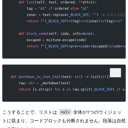
    def
 list
(self, text, ordered, 
**
attrs):
        tag 
=
 "ol"
 if
 ordered 
else
 "ul"
        inner 
=
 text.replace(
_BLOCK_SEP
, 
""
)  
# ネストされ
        return
 f
"
{_BLOCK_SEP}
<
{
tag
}
>
\n{
inner
}
</
{
tag
}
>
\n
"
 
    def
 block_code
(self, code, info
=
None
):
        escaped 
=
 mistune.escape(code)
        return
 f
"
{_BLOCK_SEP}
<pre><code>
{
escaped
}
</code></
def
 markdown_to_chat_html
(text: 
str
) -> list[
str
]:
    raw: 
str
 =
 _markdown(text)
    return
 [s.strip() 
for
 s 
in
 raw.split(
_BLOCK_SEP
) 
if
 s.
こうすることで、リストは
全体が1つのウィジェッ
<ul>
トに収まり、コードブロックも分断されません。段落は自然