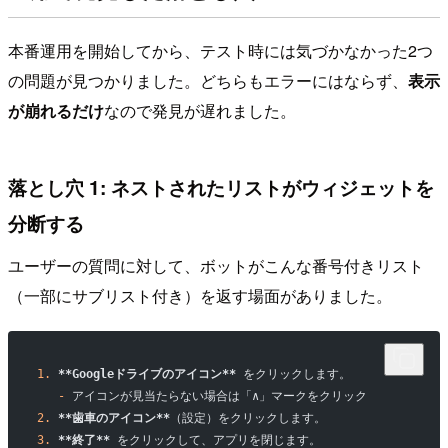
本番運用を開始してから、テスト時には気づかなかった2つ
の問題が見つかりました。どちらもエラーにはならず、
表示
が崩れるだけ
なので発見が遅れました。
落とし穴 1: ネストされたリストがウィジェットを
分断する
ユーザーの質問に対して、ボットがこんな番号付きリスト
（一部にサブリスト付き）を返す場面がありました。
1.
 **Googleドライブのアイコン**
 をクリックします。
   -
 アイコンが見当たらない場合は「∧」マークをクリック
2.
 **歯車のアイコン**
（設定）をクリックします。
3.
 **終了**
 をクリックして、アプリを閉じます。