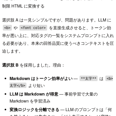
制限 HTML に変換する
選択肢 A は一見シンプルですが、問題があります。LLM に
や
を直接生成させると、トークン効
<b>
<font color>
率が悪い上に、対応タグの一覧をシステムプロンプトに入れ
る必要があり、本来の回答品質に使うべきコンテキストを圧
迫します。
選択肢 B
を採用しました。理由：
Markdown はトークン効率がよい
—
は
**太字**
<b>
より短い
太字</b>
LLM は Markdown が得意
— 事前学習で大量の
Markdown を学習済み
変換ロジックを分離できる
— LLM のプロンプトは「何