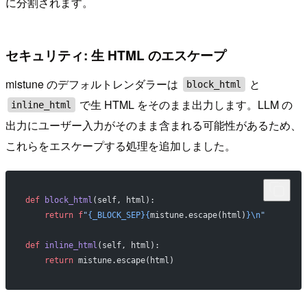
に分割されます。
セキュリティ: 生 HTML のエスケープ
mistune のデフォルトレンダラーは
と
block_html
で生 HTML をそのまま出力します。LLM の
inline_html
出力にユーザー入力がそのまま含まれる可能性があるため、
これらをエスケープする処理を追加しました。
def
 block_html
(self, html):
    return
 f
"
{_BLOCK_SEP}{
mistune.escape(html)
}\n
"
def
 inline_html
(self, html):
    return
 mistune.escape(html)