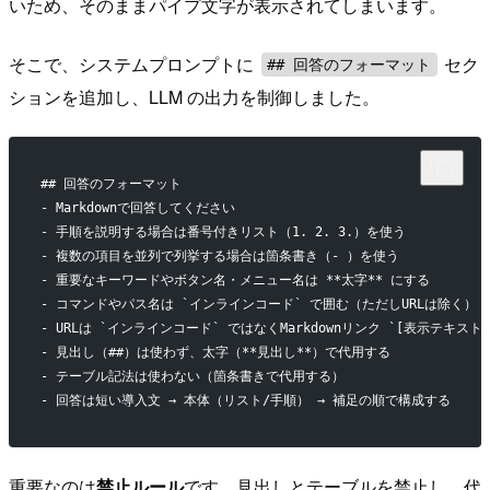
いため、そのままパイプ文字が表示されてしまいます。
そこで、システムプロンプトに
セク
## 回答のフォーマット
ションを追加し、LLM の出力を制御しました。
## 回答のフォーマット
- Markdownで回答してください
- 手順を説明する場合は番号付きリスト（1. 2. 3.）を使う
- 複数の項目を並列で列挙する場合は箇条書き（- ）を使う
- 重要なキーワードやボタン名・メニュー名は **太字** にする
- コマンドやパス名は `インラインコード` で囲む（ただしURLは除く）
- URLは `インラインコード` ではなくMarkdownリンク `[表示テキスト]
- 見出し（##）は使わず、太字（**見出し**）で代用する
- テーブル記法は使わない（箇条書きで代用する）
- 回答は短い導入文 → 本体（リスト/手順） → 補足の順で構成する
重要なのは
禁止ルール
です。見出しとテーブルを禁止し、代