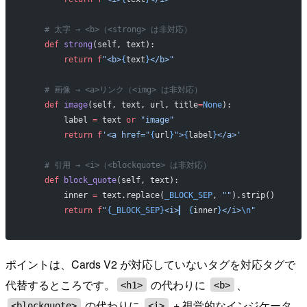
    # 太字 → <b>（<strong> は非対応）
    def
 strong
(self, text):
        return
 f
"<b>
{
text
}
</b>"
    # 画像 → <a>リンク（<img> は非対応）
    def
 image
(self, text, url, title
=
None
):
        label 
=
 text 
or
 "image"
        return
 f
'<a href="
{
url
}
">
{
label
}
</a>'
    # 引用 → <i>（<blockquote> は非対応）
    def
 block_quote
(self, text):
        inner 
=
 text.replace(
_BLOCK_SEP
, 
""
).strip()
        return
 f
"
{_BLOCK_SEP}
<i>▎ 
{
inner
}
</i>
\n
"
ポイントは、Cards V2 が対応していないタグを対応タグで
代替するところです。
の代わりに
、
<h1>
<b>
の代わりに
+ 視覚的なインジケータ
<blockquote>
<i>