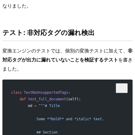
なりました。
テスト: 非対応タグの漏れ検出
変換エンジンのテストでは、個別の変換テストに加えて、
非
対応タグが出力に漏れていないことを検証するテスト
を書き
ました。
class
 TestNoUnsupportedTags
:
    def
 test_full_document
(self):
        md 
=
 """# Title
            Some **bold** and *italic* text.
            ## Section