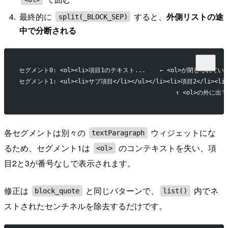
最終的に
すると、
外側リストの途
split(_BLOCK_SEP)
中で分断される
セグメント0: <ol><li>項目1のテキスト...    ← <ol>が閉じられてい
セグメント1: <ul><li>サブ項目</li></ul></li><li>項目2</li><li>
                                            ↑ <ol>の外に
各セグメントは別々の
ウィジェットにな
textParagraph
るため、セグメント1は
のコンテキストを失い、項
<ol>
目2と3が番号なしで表示されます。
修正は
と同じパターンで、
内でネ
block_quote
list()
ストされたセンチネルを除去するだけです。