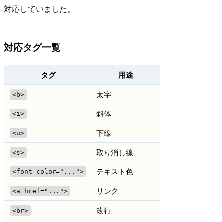
対応していました。
対応タグ一覧
タグ
用途
太字
<b>
斜体
<i>
下線
<u>
取り消し線
<s>
テキスト色
<font color="...">
リンク
<a href="...">
改行
<br>