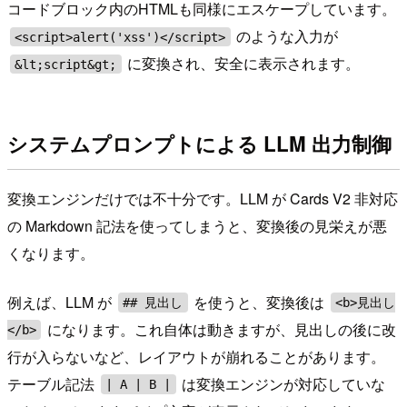
コードブロック内のHTMLも同様にエスケープしています。
のような入力が
<script>alert('xss')</script>
に変換され、安全に表示されます。
&lt;script&gt;
システムプロンプトによる LLM 出力制御
変換エンジンだけでは不十分です。LLM が Cards V2 非対応
の Markdown 記法を使ってしまうと、変換後の見栄えが悪
くなります。
例えば、LLM が
を使うと、変換後は
## 見出し
<b>見出し
になります。これ自体は動きますが、見出しの後に改
</b>
行が入らないなど、レイアウトが崩れることがあります。
テーブル記法
は変換エンジンが対応していな
| A | B |