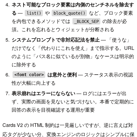
ネスト可能なブロック要素は内側のセンチネルを除去す
る
—
や
など、ブロック要素
list()
block_quote()
を内包できるメソッドでは
の除去が必
_BLOCK_SEP
須。これを忘れるとウィジェットが分断される
システムプロンプトで非対応記法を禁止
— 「使うな」
だけでなく「代わりにこれを使え」まで指示する。URL
のように「パス名に似ているが別物」なケースは明示的
に除外する
は意外と便利
— ステータス表示の視認
<font color>
性が大幅に向上する
表示崩れはエラーにならない
— ログにはエラーが出
ず、実際の画面を見ないと気づけない。本番で定期的に
回答の表示を目視確認する運用が重要
Cards V2 の HTML 制約は一見厳しいですが、逆に言えば対
応タグが少ない分、変換エンジンのロジックはシンプルに保