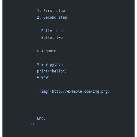
            1. First step
            2. Second step
            - Bullet one
            - Bullet two
            > A quote
            ¥`¥`¥`python
            print("hello")
            ¥`¥`¥`
            ![img](http://example.com/img.png)
            ---
            End.
        """