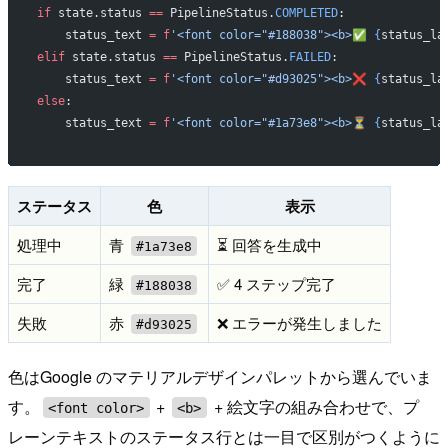
if
 state.status 
==
 PipelineStatus.
COMPLETED
:
    status_text 
=
 f
'<font color="#188038"><b>✅ 
{
status_la
elif
 state.status 
==
 PipelineStatus.
FAILED
:
    status_text 
=
 f
'<font color="#d93025"><b>❌ 
{
status_la
else
:
    status_text 
=
 f
'<font color="#1a73e8"><b>⏳ 
{
status_la
ステータス
色
表示
処理中
青
⏳ 回答を生成中
#1a73e8
完了
緑
✅ 4 ステップ完了
#188038
失敗
赤
❌ エラーが発生しました
#d93025
色はGoogle のマテリアルデザインパレットから選んでいま
す。
+
+ 絵文字の組み合わせで、プ
<font color>
<b>
レーンテキストのステータス行とは一目で区別がつくように