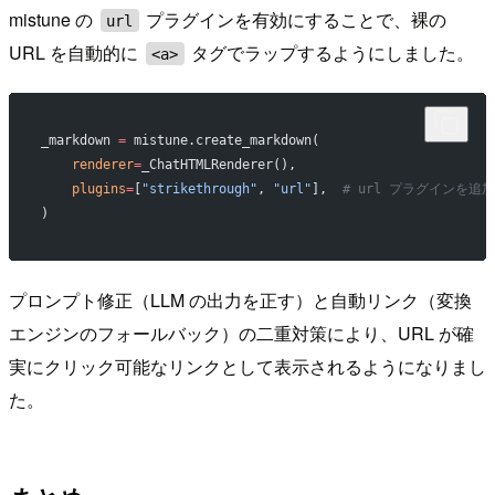
mistune の
プラグインを有効にすることで、裸の
url
URL を自動的に
タグでラップするようにしました。
<a>
_markdown 
=
 mistune.create_markdown(
    renderer
=
_ChatHTMLRenderer(),
    plugins
=
[
"strikethrough"
, 
"url"
],  
# url プラグインを追加
)
プロンプト修正（LLM の出力を正す）と自動リンク（変換
エンジンのフォールバック）の二重対策により、URL が確
実にクリック可能なリンクとして表示されるようになりまし
た。