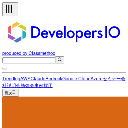
produced by Classmethod
Trending
AWS
Claude
Bedrock
Google Cloud
Azure
セミナー
会
社説明会
勉強会
事例
採用
目次