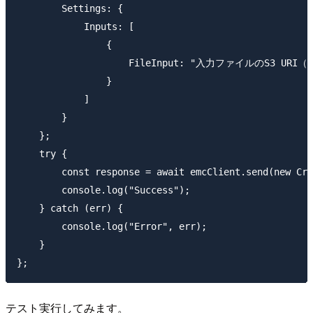
        Settings: {

            Inputs: [

                {

                    FileInput: "入力ファイルのS3 UR
                }

            ]

        }

    };

    try {

        const response = await emcClient.send(new Cre
        console.log("Success");

    } catch (err) {

        console.log("Error", err);

    }

テスト実行してみます。