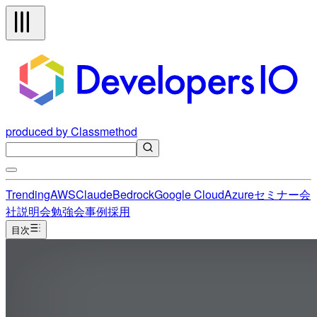
produced by Classmethod
Trending
AWS
Claude
Bedrock
Google Cloud
Azure
セミナー
会
社説明会
勉強会
事例
採用
目次