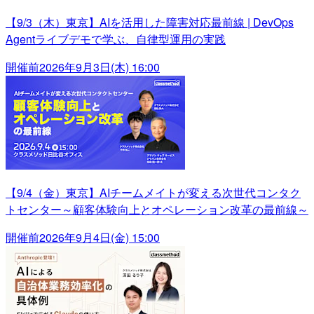
【9/3（木）東京】AIを活用した障害対応最前線 | DevOps
Agentライブデモで学ぶ、自律型運用の実践
開催前
2026年9月3日(木) 16:00
【9/4（金）東京】AIチームメイトが変える次世代コンタク
トセンター～顧客体験向上とオペレーション改革の最前線～
開催前
2026年9月4日(金) 15:00