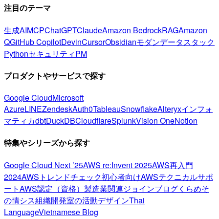
注目のテーマ
生成AI
MCP
ChatGPT
Claude
Amazon Bedrock
RAG
Amazon
Q
GitHub Copilot
Devin
Cursor
Obsidian
モダンデータスタック
Python
セキュリティ
PM
プロダクトやサービスで探す
Google Cloud
Microsoft
Azure
LINE
Zendesk
Auth0
Tableau
Snowflake
Alteryx
インフォ
マティカ
dbt
DuckDB
Cloudflare
Splunk
Vision One
Notion
特集やシリーズから探す
Google Cloud Next ’25
AWS re:Invent 2025
AWS再入門
2024
AWSトレンドチェック
初心者向け
AWSテクニカルサポ
ート
AWS認定（資格）
製造業関連
ジョインブログ
くらめそ
の情シス
組織開発室の活動
デザイン
Thai
Language
Vietnamese Blog