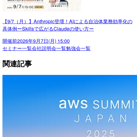
【9/7（月）】Anthropic登壇！AIによる自治体業務効率化の
具体例ーSkillsで広がるClaudeの使い方ー
開催前
2026年9月7日(月) 15:00
セミナー一覧
会社説明会一覧
勉強会一覧
関連記事