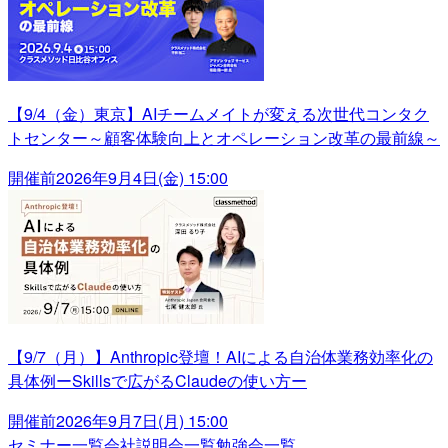
【9/4（金）東京】AIチームメイトが変える次世代コンタク
トセンター～顧客体験向上とオペレーション改革の最前線～
開催前
2026年9月4日(金) 15:00
【9/7（月）】Anthropic登壇！AIによる自治体業務効率化の
具体例ーSkillsで広がるClaudeの使い方ー
開催前
2026年9月7日(月) 15:00
セミナー一覧
会社説明会一覧
勉強会一覧