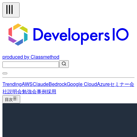
produced by Classmethod
Trending
AWS
Claude
Bedrock
Google Cloud
Azure
セミナー
会
社説明会
勉強会
事例
採用
目次