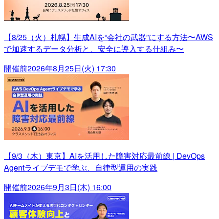
【8/25（火）札幌】生成AIを“会社の武器”にする方法〜AWS
で加速するデータ分析と、安全に導入する仕組み〜
開催前
2026年8月25日(火) 17:30
【9/3（木）東京】AIを活用した障害対応最前線 | DevOps
Agentライブデモで学ぶ、自律型運用の実践
開催前
2026年9月3日(木) 16:00