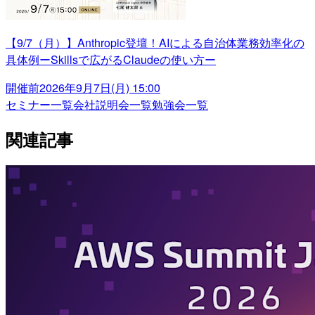
【9/7（月）】Anthropic登壇！AIによる自治体業務効率化の
具体例ーSkillsで広がるClaudeの使い方ー
開催前
2026年9月7日(月) 15:00
セミナー一覧
会社説明会一覧
勉強会一覧
関連記事