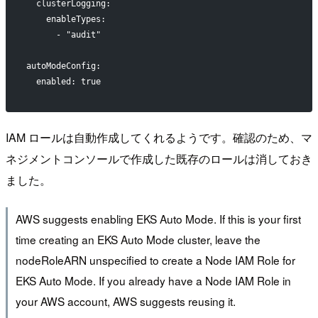
  clusterLogging:
    enableTypes:
      - "audit"
autoModeConfig:
  enabled: true
IAM ロールは自動作成してくれるようです。確認のため、マ
ネジメントコンソールで作成した既存のロールは消しておき
ました。
AWS suggests enabling EKS Auto Mode. If this is your first
time creating an EKS Auto Mode cluster, leave the
nodeRoleARN unspecified to create a Node IAM Role for
EKS Auto Mode. If you already have a Node IAM Role in
your AWS account, AWS suggests reusing it.