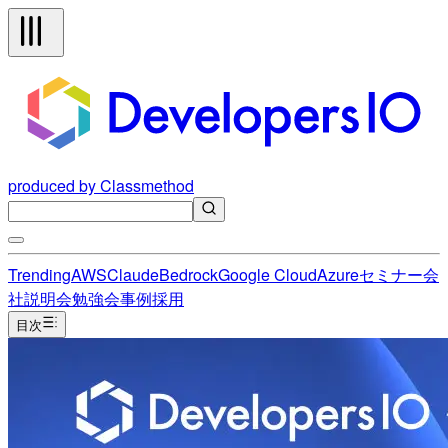
produced by Classmethod
Trending
AWS
Claude
Bedrock
Google Cloud
Azure
セミナー
会
社説明会
勉強会
事例
採用
目次