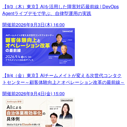
【9/3（木）東京】AIを活用した障害対応最前線 | DevOps
Agentライブデモで学ぶ、自律型運用の実践
開催前
2026年9月3日(木) 16:00
【9/4（金）東京】AIチームメイトが変える次世代コンタク
トセンター～顧客体験向上とオペレーション改革の最前線～
開催前
2026年9月4日(金) 15:00