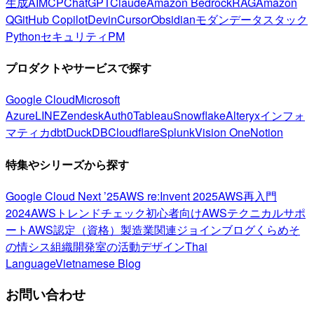
生成AI
MCP
ChatGPT
Claude
Amazon Bedrock
RAG
Amazon
Q
GitHub Copilot
Devin
Cursor
Obsidian
モダンデータスタック
Python
セキュリティ
PM
プロダクトやサービスで探す
Google Cloud
Microsoft
Azure
LINE
Zendesk
Auth0
Tableau
Snowflake
Alteryx
インフォ
マティカ
dbt
DuckDB
Cloudflare
Splunk
Vision One
Notion
特集やシリーズから探す
Google Cloud Next ’25
AWS re:Invent 2025
AWS再入門
2024
AWSトレンドチェック
初心者向け
AWSテクニカルサポ
ート
AWS認定（資格）
製造業関連
ジョインブログ
くらめそ
の情シス
組織開発室の活動
デザイン
Thai
Language
Vietnamese Blog
お問い合わせ