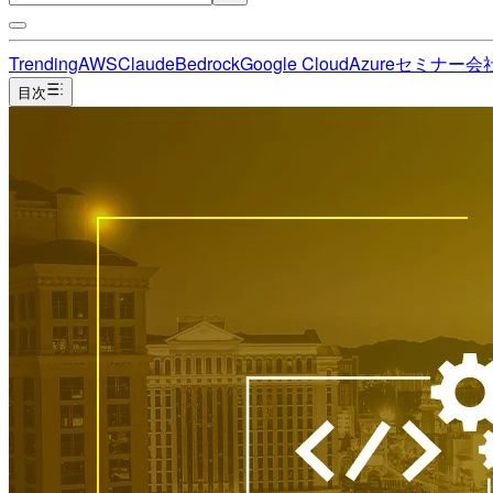
Trending
AWS
Claude
Bedrock
Google Cloud
Azure
セミナー
会
目次