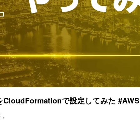
をCloudFormationで設定してみた #AWSre
す。