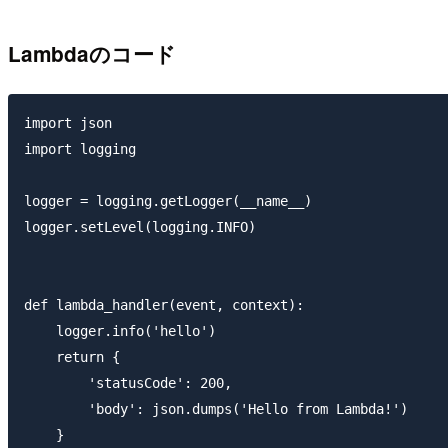
Lambdaのコード
import json

import logging

logger = logging.getLogger(__name__)

logger.setLevel(logging.INFO)

def lambda_handler(event, context):

    logger.info('hello')

    return {

        'statusCode': 200,

        'body': json.dumps('Hello from Lambda!')

    }
