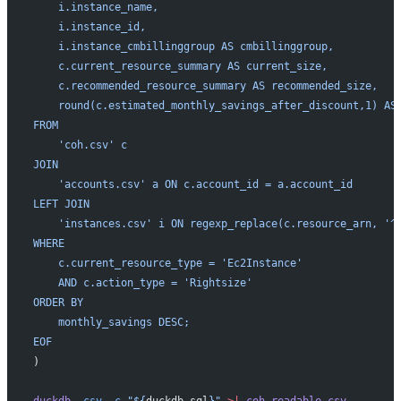
    i.instance_name,
    i.instance_id,
    i.instance_cmbillinggroup AS cmbillinggroup,
    c.current_resource_summary AS current_size,
    c.recommended_resource_summary AS recommended_size,
    round(c.estimated_monthly_savings_after_discount,1) AS
FROM
    'coh.csv' c
JOIN
    'accounts.csv' a ON c.account_id = a.account_id
LEFT JOIN
    'instances.csv' i ON regexp_replace(c.resource_arn, '^
WHERE
    c.current_resource_type = 'Ec2Instance'
    AND c.action_type = 'Rightsize'
ORDER BY
    monthly_savings DESC;
EOF
)