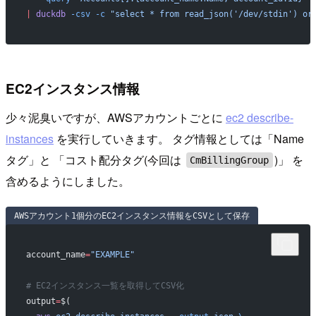
|
 duckdb
 -csv
 -c
 "select * from read_json('/dev/stdin') or
EC2インスタンス情報
少々泥臭いですが、AWSアカウントごとに
ec2 describe-
instances
を実行していきます。 タグ情報としては「Name
タグ」と 「コスト配分タグ(今回は
)」 を
CmBillingGroup
含めるようにしました。
AWSアカウント1個分のEC2インスタンス情報をCSVとして保存
account_name
=
"EXAMPLE"
# EC2インスタンス一覧を取得してCSV化
output
=
$(