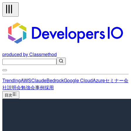
produced by Classmethod
Trending
AWS
Claude
Bedrock
Google Cloud
Azure
セミナー
会
社説明会
勉強会
事例
採用
目次