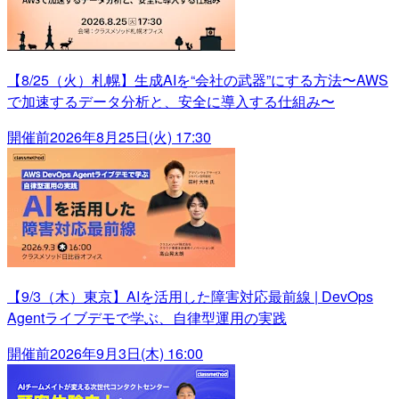
【8/25（火）札幌】生成AIを“会社の武器”にする方法〜AWS
で加速するデータ分析と、安全に導入する仕組み〜
開催前
2026年8月25日(火) 17:30
【9/3（木）東京】AIを活用した障害対応最前線 | DevOps
Agentライブデモで学ぶ、自律型運用の実践
開催前
2026年9月3日(木) 16:00