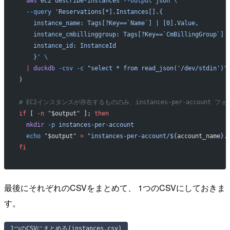
  aws
 ec2
 describe-instances
 --output
 json
 \
  --query
 'Reservations[*].Instances[].{
    instance_name: Tags[?Key==`Name`] | [0].Value,
    instance_cmbillinggroup: Tags[?Key==`CmBillingGroup`] 
    instance_id: InstanceId
    }'
 \
  |
 duckdb
 -csv
 -c
 "select * from read_json('/dev/stdin')"
)
# EC2インスタンスが存在するもののみ、instances-per-account フ
if
 [ 
-n
 "
$output
"
 ]; 
then
  mkdir
 -p
 instances-per-account
  echo
 "
$output
"
 >
 "instances-per-account/${
account_name
}.
fi
最後にそれぞれのCSVをまとめて、 1つのCSVにしておきま
す。
1つのCSVにまとめる(instances.csv)