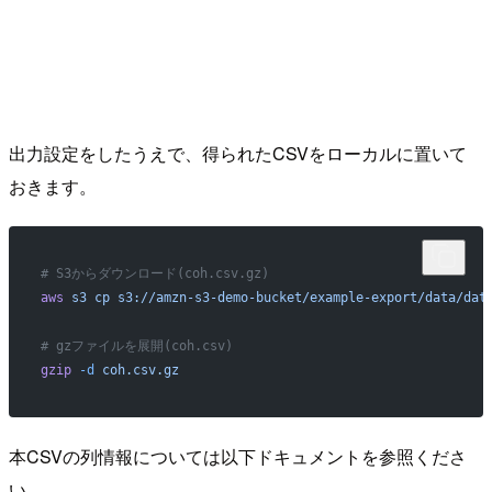
出力設定をしたうえで、得られたCSVをローカルに置いて
おきます。
# S3からダウンロード(coh.csv.gz)
aws
 s3
 cp
 s3://amzn-s3-demo-bucket/example-export/data/dat
# gzファイルを展開(coh.csv)
gzip
 -d
 coh.csv.gz
本CSVの列情報については以下ドキュメントを参照くださ
い。