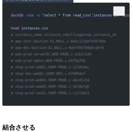
duckdb
 -csv
 -c
 "select * from read_csv('instances-per-acco
head
 instances.csv
# instance_name,instance_cmbillinggroup,instance_id
# app-test-bastion-01,NULL,i-0abc123def456789a
# app-dev-bastion-02,NULL,i-0def456789abcdef0
# web-prod-server01,WEB-PROD,i-a1b2c3d4
# web-prod-admin,WEB-PROD,i-e5f6g7h8
# shop-prod-web01,SHOP-PROD,i-12345abc
# shop-dev-web01,SHOP-DEV,i-67890def
# shop-prod-web03,SHOP-PROD,i-abcd1234
# shop-prod-web05,SHOP-PROD,i-5678efgh
# shop-prod-cms01,SHOP-PROD,i-ijkl9012
結合させる