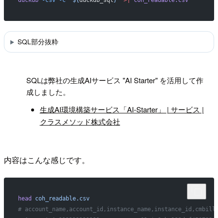
duckdb
 -csv
 -c
 "${
duckdb_sql
}"
 >|
 coh_readable.csv
SQL部分抜粋
!
SQLは弊社の生成AIサービス "AI Starter" を活用して作
成しました。
生成AI環境構築サービス「AI-Starter」 | サービス |
クラスメソッド株式会社
内容はこんな感じです。
head
 coh_readable.csv
# account_name,account_id,instance_name,instance_id,cmbill