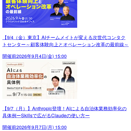
【9/4（金）東京】AIチームメイトが変える次世代コンタク
トセンター～顧客体験向上とオペレーション改革の最前線～
開催前
2026年9月4日(金) 15:00
【9/7（月）】Anthropic登壇！AIによる自治体業務効率化の
具体例ーSkillsで広がるClaudeの使い方ー
開催前
2026年9月7日(月) 15:00