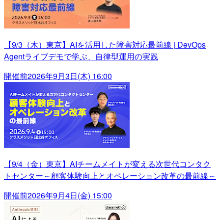
【9/3（木）東京】AIを活用した障害対応最前線 | DevOps
Agentライブデモで学ぶ、自律型運用の実践
開催前
2026年9月3日(木) 16:00
【9/4（金）東京】AIチームメイトが変える次世代コンタク
トセンター～顧客体験向上とオペレーション改革の最前線～
開催前
2026年9月4日(金) 15:00