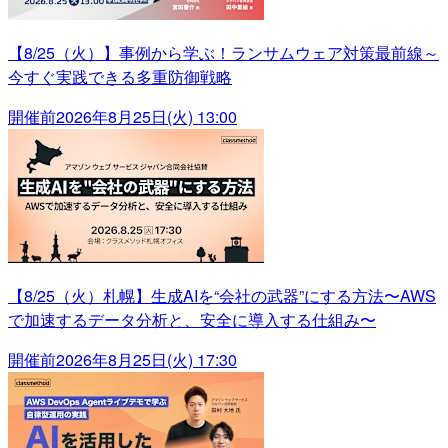
【8/25（火）】事例から学ぶ！ランサムウェア対策最前線～
今すぐ実践できる多重防御戦略
開催前
2026年8月25日(火) 13:00
【8/25（火）札幌】生成AIを“会社の武器”にする方法〜AWS
で加速するデータ分析と、安全に導入する仕組み〜
開催前
2026年8月25日(火) 17:30