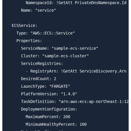
        NamespaceId: !GetAtt PrivateDnsNamespace.Id

      Name: "service"

  ECSService:

    Type: "AWS::ECS::Service"

    Properties:

      ServiceName: "sample-ecs-service"

      Cluster: "sample-ecs-cluster"

      ServiceRegistries:

        - RegistryArn: !GetAtt ServiceDiscovery.Arn

      DesiredCount: 2

      LaunchType: "FARGATE"

      PlatformVersion: "1.4.0"

      TaskDefinition: "arn:aws:ecs:ap-northeast-1:123
      DeploymentConfiguration:

        MaximumPercent: 200

        MinimumHealthyPercent: 100
