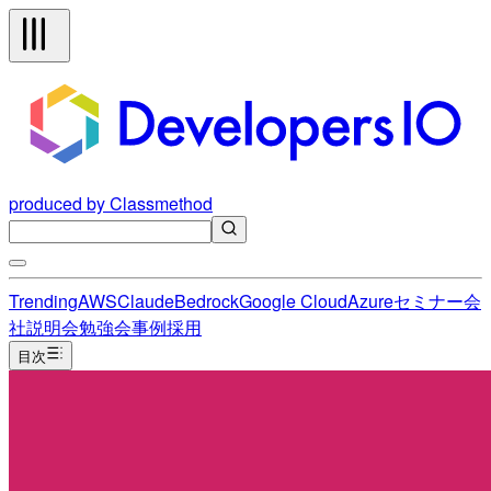
produced by Classmethod
Trending
AWS
Claude
Bedrock
Google Cloud
Azure
セミナー
会
社説明会
勉強会
事例
採用
目次