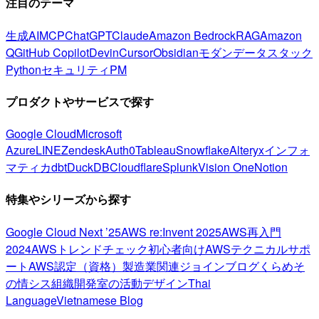
注目のテーマ
生成AI
MCP
ChatGPT
Claude
Amazon Bedrock
RAG
Amazon
Q
GitHub Copilot
Devin
Cursor
Obsidian
モダンデータスタック
Python
セキュリティ
PM
プロダクトやサービスで探す
Google Cloud
Microsoft
Azure
LINE
Zendesk
Auth0
Tableau
Snowflake
Alteryx
インフォ
マティカ
dbt
DuckDB
Cloudflare
Splunk
Vision One
Notion
特集やシリーズから探す
Google Cloud Next ’25
AWS re:Invent 2025
AWS再入門
2024
AWSトレンドチェック
初心者向け
AWSテクニカルサポ
ート
AWS認定（資格）
製造業関連
ジョインブログ
くらめそ
の情シス
組織開発室の活動
デザイン
Thai
Language
Vietnamese Blog