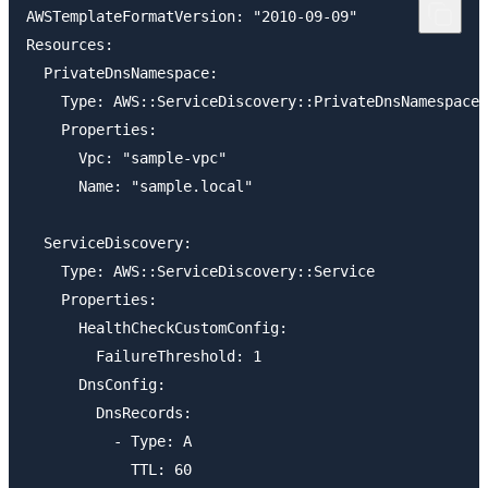
AWSTemplateFormatVersion: "2010-09-09"

Resources:

  PrivateDnsNamespace:

    Type: AWS::ServiceDiscovery::PrivateDnsNamespace

    Properties:

      Vpc: "sample-vpc"

      Name: "sample.local"

  ServiceDiscovery:

    Type: AWS::ServiceDiscovery::Service

    Properties:

      HealthCheckCustomConfig:

        FailureThreshold: 1

      DnsConfig:

        DnsRecords:

          - Type: A

            TTL: 60
