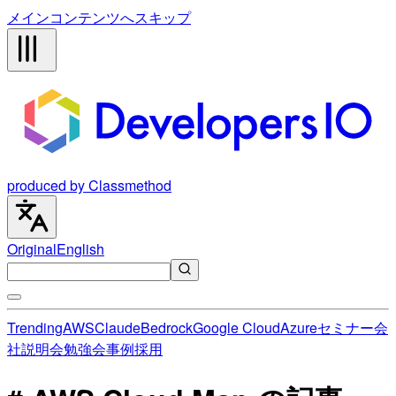
メインコンテンツへスキップ
produced by Classmethod
Original
English
Trending
AWS
Claude
Bedrock
Google Cloud
Azure
セミナー
会
社説明会
勉強会
事例
採用