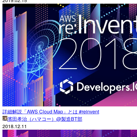
2019.02.15
詳細解説「AWS Cloud Map」とは #reinvent
濱田孝治（ハマコー）@製造BT部
2018.12.11