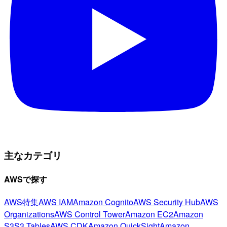
主なカテゴリ
AWSで探す
AWS特集
AWS IAM
Amazon Cognito
AWS Security Hub
AWS
Organizations
AWS Control Tower
Amazon EC2
Amazon
S3
S3 Tables
AWS CDK
Amazon QuickSight
Amazon