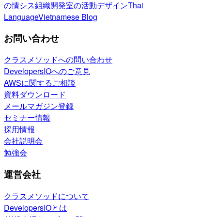
の情シス
組織開発室の活動
デザイン
Thai
Language
Vietnamese Blog
お問い合わせ
クラスメソッドへの問い合わせ
DevelopersIOへのご意見
AWSに関するご相談
資料ダウンロード
メールマガジン登録
セミナー情報
採用情報
会社説明会
勉強会
運営会社
クラスメソッドについて
DevelopersIOとは