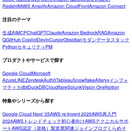
Redshift
AWS Amplify
Amazon CloudFront
Amazon Connect
注目のテーマ
生成AI
MCP
ChatGPT
Claude
Amazon Bedrock
RAG
Amazon
Q
GitHub Copilot
Devin
Cursor
Obsidian
モダンデータスタック
Python
セキュリティ
PM
プロダクトやサービスで探す
Google Cloud
Microsoft
Azure
LINE
Zendesk
Auth0
Tableau
Snowflake
Alteryx
インフォ
マティカ
dbt
DuckDB
Cloudflare
Splunk
Vision One
Notion
特集やシリーズから探す
Google Cloud Next ’25
AWS re:Invent 2025
AWS再入門
2024
AWSトレンドチェック
初心者向け
AWSテクニカルサポ
ート
AWS認定（資格）
製造業関連
ジョインブログ
くらめそ