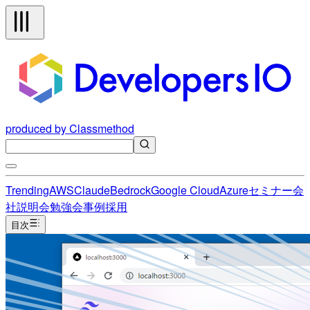
produced by Classmethod
Trending
AWS
Claude
Bedrock
Google Cloud
Azure
セミナー
会
社説明会
勉強会
事例
採用
目次