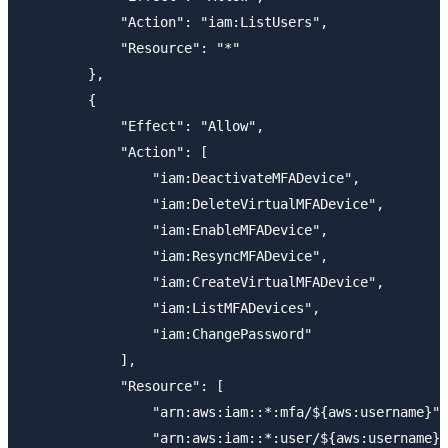
            "Action": "iam:ListUsers",

            "Resource": "*"

        },

        {

            "Effect": "Allow",

            "Action": [

                "iam:DeactivateMFADevice",

                "iam:DeleteVirtualMFADevice",

                "iam:EnableMFADevice",

                "iam:ResyncMFADevice",

                "iam:CreateVirtualMFADevice",

                "iam:ListMFADevices",

                "iam:ChangePassword"

            ],

            "Resource": [

                "arn:aws:iam::*:mfa/${aws:username}",

                "arn:aws:iam::*:user/${aws:username}"
