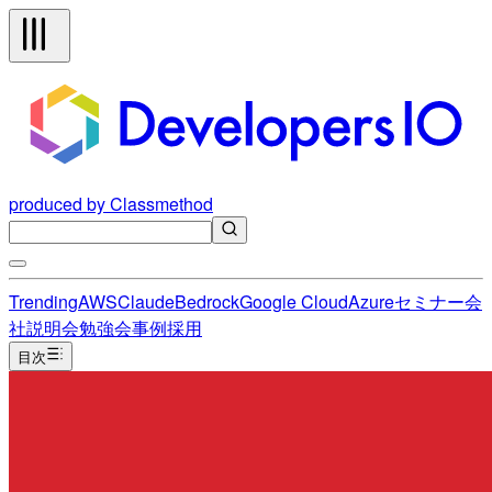
produced by Classmethod
Trending
AWS
Claude
Bedrock
Google Cloud
Azure
セミナー
会
社説明会
勉強会
事例
採用
目次