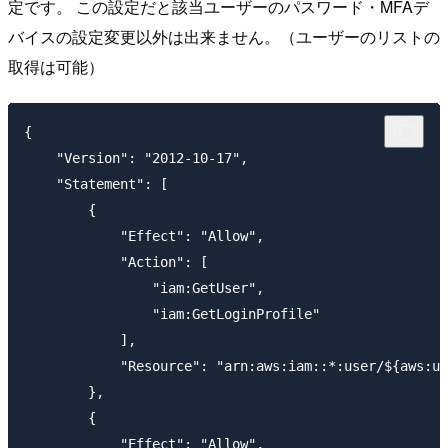
定です。 この設定だと該当ユーザーのパスワード・MFAデ
バイスの設定変更以外は出来ません。（ユーザーのリストの
取得は可能）
{

    "Version": "2012-10-17",

    "Statement": [

        {

            "Effect": "Allow",

            "Action": [

                "iam:GetUser",

                "iam:GetLoginProfile"

            ],

            "Resource": "arn:aws:iam::*:user/${aws:us
        },

        {

            "Effect": "Allow",
