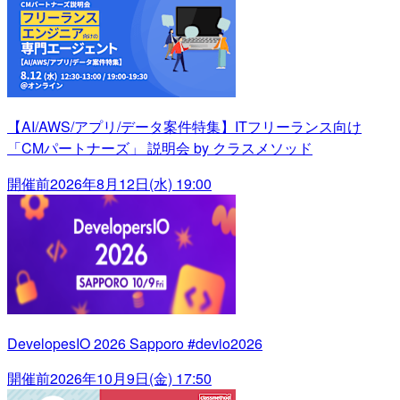
【AI/AWS/アプリ/データ案件特集】ITフリーランス向け
「CMパートナーズ」 説明会 by クラスメソッド
開催前
2026年8月12日(水) 19:00
DevelopesIO 2026 Sapporo #devio2026
開催前
2026年10月9日(金) 17:50