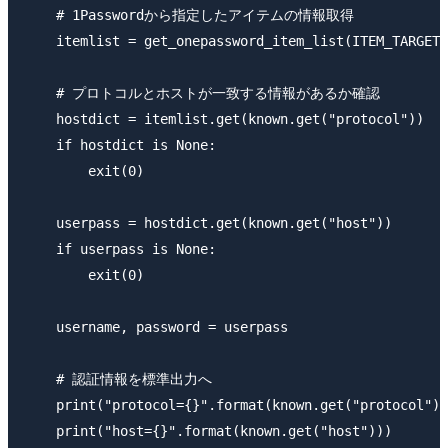
    # 1Passwordから指定したアイテムの情報取得

    itemlist = get_onepassword_item_list(ITEM_TARGET)

    # プロトコルとホストが一致する情報があるか確認

    hostdict = itemlist.get(known.get("protocol"))

    if hostdict is None:

        exit(0)

    userpass = hostdict.get(known.get("host"))

    if userpass is None:

        exit(0)

    username, password = userpass

    # 認証情報を標準出力へ

    print("protocol={}".format(known.get("protocol"))
    print("host={}".format(known.get("host")))
