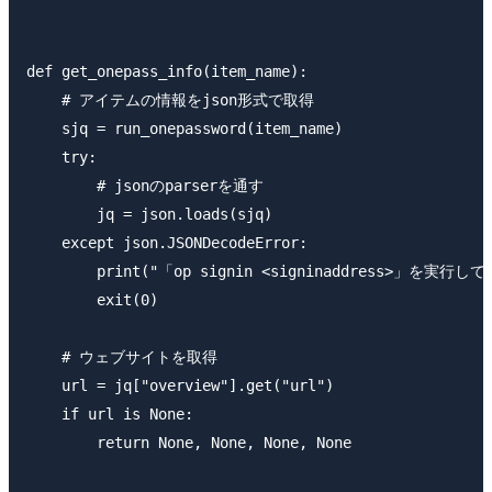
def get_onepass_info(item_name):

    # アイテムの情報をjson形式で取得

    sjq = run_onepassword(item_name)

    try:

        # jsonのparserを通す

        jq = json.loads(sjq)

    except json.JSONDecodeError:

        print("「op signin <signinaddress>」を実行し
        exit(0)

    # ウェブサイトを取得

    url = jq["overview"].get("url")

    if url is None:

        return None, None, None, None
