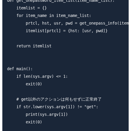
def get_onepassword_item_list(item_name_list):

    itemlist = {}

    for item_name in item_name_list:

        prtcl, hst, usr, pwd = get_onepass_info(item_
        itemlist[prtcl] = {hst: [usr, pwd]}

    return itemlist

def main():

    if len(sys.argv) <= 1:

        exit(0)

    # get以外のアクションは何もせずに正常終了

    if str.lower(sys.argv[1]) != "get":

        print(sys.argv[1])

        exit(0)
