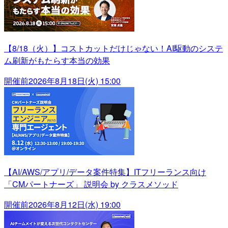
【8/18（火）】コストカットだけじゃない！AI駆動のシステ
ム刷新がもたらす本当の効果
開催前
2026年8月18日(火) 15:00
【AI/AWS/アプリ/データ案件特集】ITフリーランス向け
「CMパートナーズ」 説明会 by クラスメソッド
開催前
2026年8月12日(水) 19:00