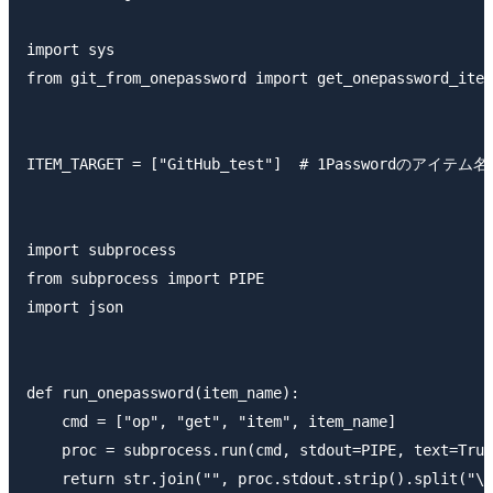
import sys

from git_from_onepassword import get_onepassword_item
ITEM_TARGET = ["GitHub_test"]  # 1Passwordのアイテ
import subprocess

from subprocess import PIPE

import json

def run_onepassword(item_name):

    cmd = ["op", "get", "item", item_name]

    proc = subprocess.run(cmd, stdout=PIPE, text=True
    return str.join("", proc.stdout.strip().split("\n