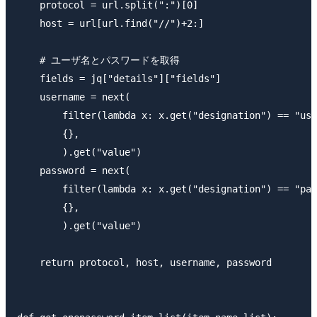
    protocol = url.split(":")[0]

    host = url[url.find("//")+2:]

    # ユーザ名とパスワードを取得

    fields = jq["details"]["fields"]

    username = next(

        filter(lambda x: x.get("designation") == "use
        {},

        ).get("value")

    password = next(

        filter(lambda x: x.get("designation") == "pas
        {},

        ).get("value")

    return protocol, host, username, password
