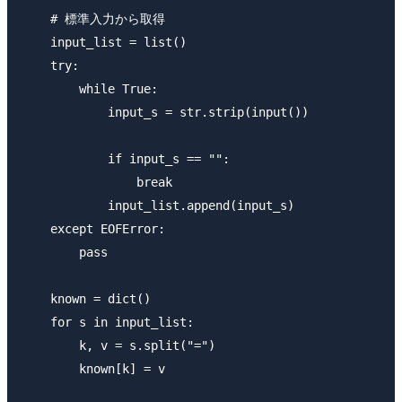
    # 標準入力から取得

    input_list = list()

    try:

        while True:

            input_s = str.strip(input())

            if input_s == "":

                break

            input_list.append(input_s)

    except EOFError:

        pass

    known = dict()

    for s in input_list:

        k, v = s.split("=")

        known[k] = v
