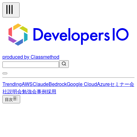
produced by Classmethod
Trending
AWS
Claude
Bedrock
Google Cloud
Azure
セミナー
会
社説明会
勉強会
事例
採用
目次