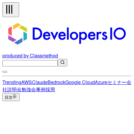
produced by Classmethod
Trending
AWS
Claude
Bedrock
Google Cloud
Azure
セミナー
会
社説明会
勉強会
事例
採用
目次