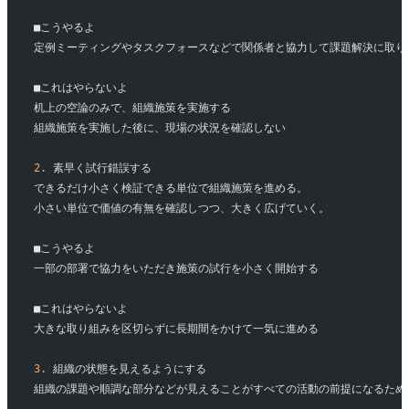
■こうやるよ
定例ミーティングやタスクフォースなどで関係者と協力して課題解決に取り
■これはやらないよ
机上の空論のみで、組織施策を実施する
組織施策を実施した後に、現場の状況を確認しない
2.
 素早く試行錯誤する
できるだけ小さく検証できる単位で組織施策を進める。
小さい単位で価値の有無を確認しつつ、大きく広げていく。
■こうやるよ
一部の部署で協力をいただき施策の試行を小さく開始する
■これはやらないよ
大きな取り組みを区切らずに長期間をかけて一気に進める
3.
 組織の状態を見えるようにする
組織の課題や順調な部分などが見えることがすべての活動の前提になるため