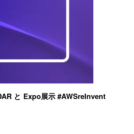
LiDAR と Expo展示 #AWSreInvent