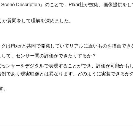
 Scene Description』のことで、Pixar社が技術、画像
くか質問をして理解を深めました。
クはPixerと共同で開発していてリアルに近いものを描画でき
として、センサー間の評価ができたりするか？
ばセンサーをデジタルで表現することができ、評価が可能かもし
装例であり現実映像とは異なります。どのように実装できるか
です。