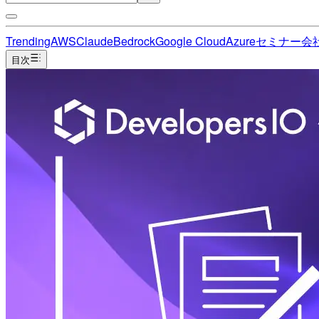
Trending
AWS
Claude
Bedrock
Google Cloud
Azure
セミナー
会
目次