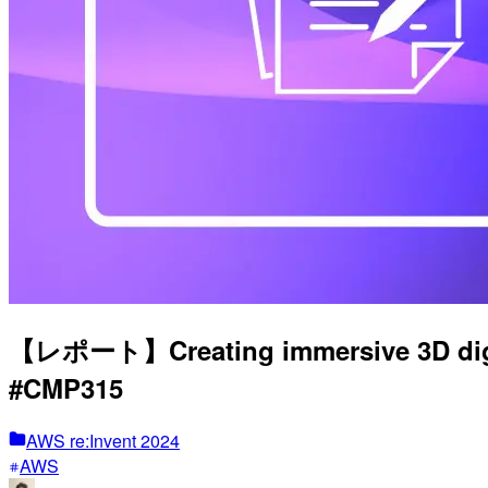
【レポート】Creating immersive 3D digit
#CMP315
AWS re:Invent 2024
AWS