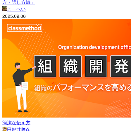
方・話し方編」
こーへい
2025.09.06
簡潔な伝え方
田部井勝彦