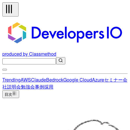
produced by Classmethod
Trending
AWS
Claude
Bedrock
Google Cloud
Azure
セミナー
会
社説明会
勉強会
事例
採用
目次