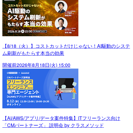
【8/18（火）】コストカットだけじゃない！AI駆動のシステ
ム刷新がもたらす本当の効果
開催前
2026年8月18日(火) 15:00
【AI/AWS/アプリ/データ案件特集】ITフリーランス向け
「CMパートナーズ」 説明会 by クラスメソッド