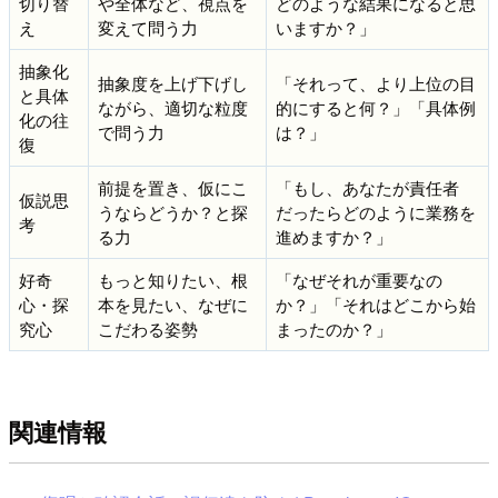
切り替
や全体など、視点を
どのような結果になると思
え
変えて問う力
いますか？」
抽象化
抽象度を上げ下げし
「それって、より上位の目
と具体
ながら、適切な粒度
的にすると何？」「具体例
化の往
で問う力
は？」
復
前提を置き、仮にこ
「もし、あなたが責任者
仮説思
うならどうか？と探
だったらどのように業務を
考
る力
進めますか？」
好奇
もっと知りたい、根
「なぜそれが重要なの
心・探
本を見たい、なぜに
か？」「それはどこから始
究心
こだわる姿勢
まったのか？」
関連情報