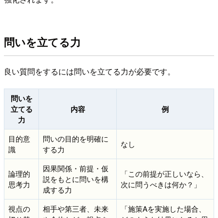
問いを立てる力
良い質問をするには問いを立てる力が必要です。
問いを
立てる
内容
例
力
目的意
問いの目的を明確に
なし
識
する力
因果関係・前提・仮
論理的
「この前提が正しいなら、
説をもとに問いを構
思考力
次に問うべきは何か？」
成する力
視点の
相手や第三者、未来
「施策Aを実施した場合、