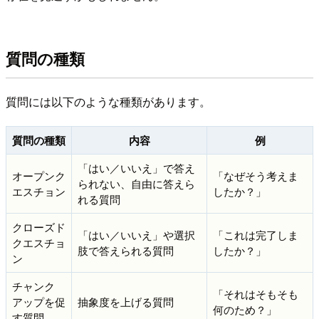
質問の種類
質問には以下のような種類があります。
質問の種類
内容
例
「はい／いいえ」で答え
オープンク
「なぜそう考えま
られない、自由に答えら
エスチョン
したか？」
れる質問
クローズド
「はい／いいえ」や選択
「これは完了しま
クエスチョ
肢で答えられる質問
したか？」
ン
チャンク
「それはそもそも
アップを促
抽象度を上げる質問
何のため？」
す質問