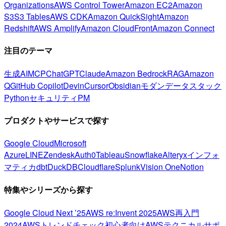
Organizations
AWS Control Tower
Amazon EC2
Amazon
S3
S3 Tables
AWS CDK
Amazon QuickSight
Amazon
Redshift
AWS Amplify
Amazon CloudFront
Amazon Connect
注目のテーマ
生成AI
MCP
ChatGPT
Claude
Amazon Bedrock
RAG
Amazon
Q
GitHub Copilot
Devin
Cursor
Obsidian
モダンデータスタック
Python
セキュリティ
PM
プロダクトやサービスで探す
Google Cloud
Microsoft
Azure
LINE
Zendesk
Auth0
Tableau
Snowflake
Alteryx
インフォ
マティカ
dbt
DuckDB
Cloudflare
Splunk
Vision One
Notion
特集やシリーズから探す
Google Cloud Next ’25
AWS re:Invent 2025
AWS再入門
2024
AWSトレンドチェック
初心者向け
AWSテクニカルサポ