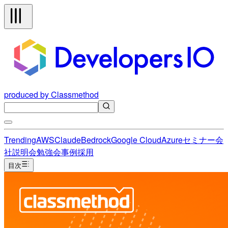
produced by Classmethod
Trending
AWS
Claude
Bedrock
Google Cloud
Azure
セミナー
会
社説明会
勉強会
事例
採用
目次