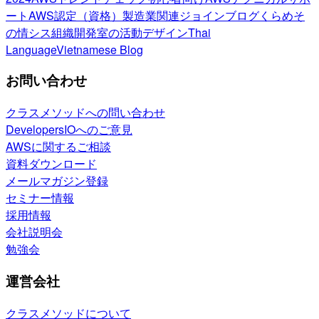
ート
AWS認定（資格）
製造業関連
ジョインブログ
くらめそ
の情シス
組織開発室の活動
デザイン
Thai
Language
Vietnamese Blog
お問い合わせ
クラスメソッドへの問い合わせ
DevelopersIOへのご意見
AWSに関するご相談
資料ダウンロード
メールマガジン登録
セミナー情報
採用情報
会社説明会
勉強会
運営会社
クラスメソッドについて