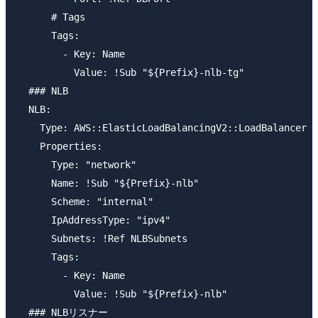
      # Tags

      Tags:

        - Key: Name

          Value: !Sub "${Prefix}-nlb-tg"

  ### NLB

  NLB:

    Type: AWS::ElasticLoadBalancingV2::LoadBalancer

    Properties:

      Type: "network"

      Name: !Sub "${Prefix}-nlb"

      Scheme: "internal"

      IpAddressType: "ipv4"

      Subnets: !Ref NLBSubnets

      Tags:

        - Key: Name

          Value: !Sub "${Prefix}-nlb"

  ### NLBリスナー
