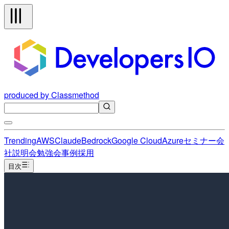
produced by Classmethod
Trending
AWS
Claude
Bedrock
Google Cloud
Azure
セミナー
会
社説明会
勉強会
事例
採用
目次