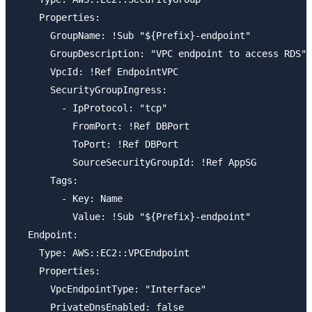
    Properties:

      GroupName: !Sub "${Prefix}-endpoint"

      GroupDescription: "VPC endpoint to access RDS"

      VpcId: !Ref EndpointVPC

      SecurityGroupIngress:

        - IpProtocol: "tcp"

          FromPort: !Ref DBPort

          ToPort: !Ref DBPort

          SourceSecurityGroupId: !Ref AppSG

      Tags:

        - Key: Name

          Value: !Sub "${Prefix}-endpoint"

  Endpoint:

    Type: AWS::EC2::VPCEndpoint

    Properties:

      VpcEndpointType: "Interface"

      PrivateDnsEnabled: false
