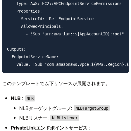
    Type: AWS::EC2::VPCEndpointServicePermissions

    Properties:

      ServiceId: !Ref EndpointService

      AllowedPrincipals:

        - !Sub "arn:aws:iam::${AppAccountID}:root"

Outputs:

  EndpointServiceName:

このテンプレートで以下リソースが展開されます。
NLB
:
NLB
NLBターゲットグループ:
NLBTargetGroup
NLBリスナー:
NLBListener
PrivateLinkエンドポイントサービス
: