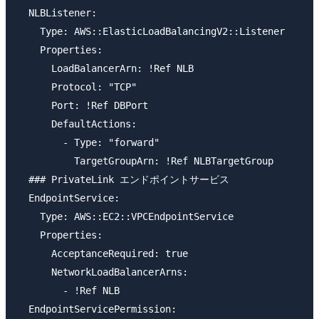
  NLBListener:

    Type: AWS::ElasticLoadBalancingV2::Listener

    Properties:

      LoadBalancerArn: !Ref NLB

      Protocol: "TCP"

      Port: !Ref DBPort

      DefaultActions:

        - Type: "forward"

          TargetGroupArn: !Ref NLBTargetGroup

  ### PrivateLink エンドポイントサービス

  EndpointService:

    Type: AWS::EC2::VPCEndpointService

    Properties:

      AcceptanceRequired: true

      NetworkLoadBalancerArns:

        - !Ref NLB

  EndpointServicePermission:
