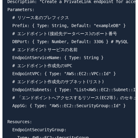
Description: "Create a PrivateLink endpoint for acces
Parameters:

  # リソース名のプレフィクス

  Prefix: { Type: String, Default: "exampleDB" }

  # エンドポイント(接続先データベース)のポート番号

  DBPort: { Type: Number, Default: 3306 } # MySQL

  # エンドポイントサービスの名前

  EndpointServiceName: { Type: String }

  # エンドポイント作成先のVPC

  EndpointVPC: { Type: "AWS::EC2::VPC::Id" }

  # エンドポイント作成先のサブネット(リスト)

  EndpointSubnets: { Type: "List<AWS::EC2::Subnet::Id
  # 「エンドポイントへアクセスするリソース(EC2等)」のセキュ
  AppSG: { Type: "AWS::EC2::SecurityGroup::Id" }

Resources:

  EndpointSecurityGroup:

    Type: AWS::EC2::SecurityGroup
