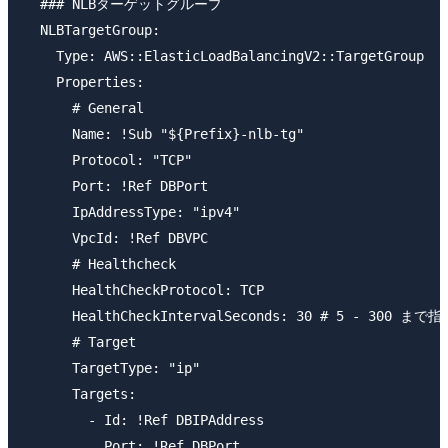
  ### NLBターゲットグループ

  NLBTargetGroup:

    Type: AWS::ElasticLoadBalancingV2::TargetGroup

    Properties:

      # General

      Name: !Sub "${Prefix}-nlb-tg"

      Protocol: "TCP"

      Port: !Ref DBPort

      IpAddressType: "ipv4"

      VpcId: !Ref DBVPC

      # Healthcheck

      HealthCheckProtocol: TCP

      HealthCheckIntervalSeconds: 30 # 5 - 300 まで
      # Target

      TargetType: "ip"

      Targets:

        - Id: !Ref DBIPAddress

          Port: !Ref DBPort
