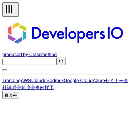
produced by Classmethod
Trending
AWS
Claude
Bedrock
Google Cloud
Azure
セミナー
会
社説明会
勉強会
事例
採用
目次