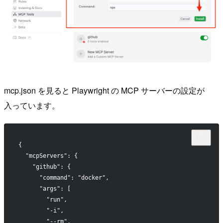
mcp.json を見ると Playwright の MCP サーバーの設定が
入っています。
{
  "mcpServers": {
    "github": {
      "command": "docker",
      "args": [
        "run",
        "-i",
        "--rm",