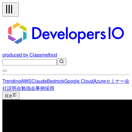
produced by Classmethod
Trending
AWS
Claude
Bedrock
Google Cloud
Azure
セミナー
会
社説明会
勉強会
事例
採用
目次