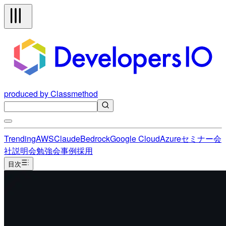
produced by Classmethod
Trending
AWS
Claude
Bedrock
Google Cloud
Azure
セミナー
会
社説明会
勉強会
事例
採用
目次