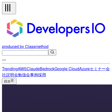
produced by Classmethod
Trending
AWS
Claude
Bedrock
Google Cloud
Azure
セミナー
会
社説明会
勉強会
事例
採用
目次