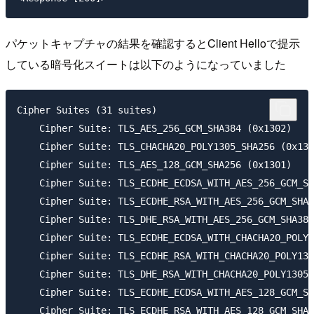
パケットキャプチャの結果を確認するとClient Helloで提示
している暗号化スイートは以下のようになっていました
Cipher Suites (31 suites)

    Cipher Suite: TLS_AES_256_GCM_SHA384 (0x1302)

    Cipher Suite: TLS_CHACHA20_POLY1305_SHA256 (0x130
    Cipher Suite: TLS_AES_128_GCM_SHA256 (0x1301)

    Cipher Suite: TLS_ECDHE_ECDSA_WITH_AES_256_GCM_SH
    Cipher Suite: TLS_ECDHE_RSA_WITH_AES_256_GCM_SHA3
    Cipher Suite: TLS_DHE_RSA_WITH_AES_256_GCM_SHA384
    Cipher Suite: TLS_ECDHE_ECDSA_WITH_CHACHA20_POLY1
    Cipher Suite: TLS_ECDHE_RSA_WITH_CHACHA20_POLY130
    Cipher Suite: TLS_DHE_RSA_WITH_CHACHA20_POLY1305_
    Cipher Suite: TLS_ECDHE_ECDSA_WITH_AES_128_GCM_SH
    Cipher Suite: TLS_ECDHE_RSA_WITH_AES_128_GCM_SHA2