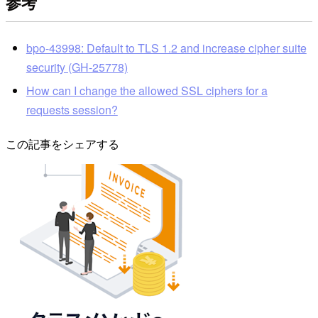
参考
bpo-43998: Default to TLS 1.2 and increase cipher suite
security (GH-25778)
How can I change the allowed SSL ciphers for a
requests session?
この記事をシェアする