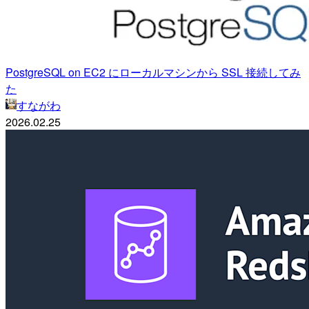
PostgreSQL on EC2 にローカルマシンから SSL 接続してみ
た
すながわ
2026.02.25