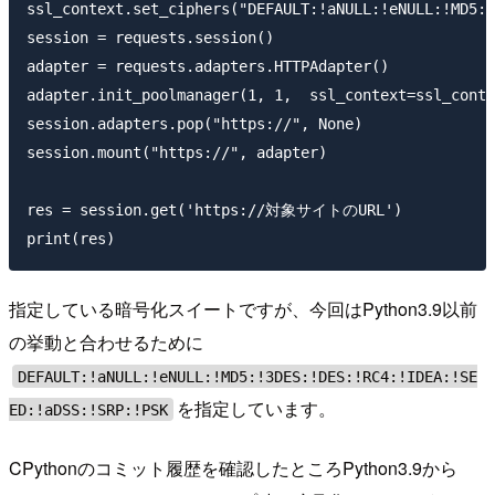
ssl_context.set_ciphers("DEFAULT:!aNULL:!eNULL:!MD5:!
session = requests.session()

adapter = requests.adapters.HTTPAdapter()

adapter.init_poolmanager(1, 1,  ssl_context=ssl_conte
session.adapters.pop("https://", None)

session.mount("https://", adapter)

res = session.get('https://対象サイトのURL')

指定している暗号化スイートですが、今回はPython3.9以前
の挙動と合わせるために
DEFAULT:!aNULL:!eNULL:!MD5:!3DES:!DES:!RC4:!IDEA:!SE
を指定しています。
ED:!aDSS:!SRP:!PSK
CPythonのコミット履歴を確認したところPython3.9から