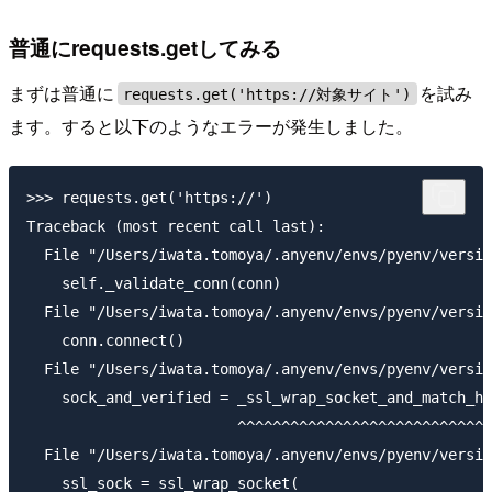
普通にrequests.getしてみる
まずは普通に
を試み
requests.get('https://対象サイト')
ます。すると以下のようなエラーが発生しました。
>>> requests.get('https://')

Traceback (most recent call last):

  File "/Users/iwata.tomoya/.anyenv/envs/pyenv/versio
    self._validate_conn(conn)

  File "/Users/iwata.tomoya/.anyenv/envs/pyenv/versio
    conn.connect()

  File "/Users/iwata.tomoya/.anyenv/envs/pyenv/versio
    sock_and_verified = _ssl_wrap_socket_and_match_ho
                        ^^^^^^^^^^^^^^^^^^^^^^^^^^^^^
  File "/Users/iwata.tomoya/.anyenv/envs/pyenv/versio
    ssl_sock = ssl_wrap_socket(
