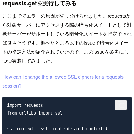
requests.getを実行してみる
ここまででエラーの原因が切り分けられました。requestsか
ら対象サーバーにアクセスする際の暗号化スイートとして対
象サーバーがサポートしている暗号化スイートを指定できれ
ば良さそうです。調べたところ以下のissueで暗号化スイー
トの指定方法が紹介されていたので、このissueを参考にし
つつ実装してみました。
How can I change the allowed SSL ciphers for a requests
session?
import requests

from urllib3 import ssl

ssl_context = ssl.create_default_context()
