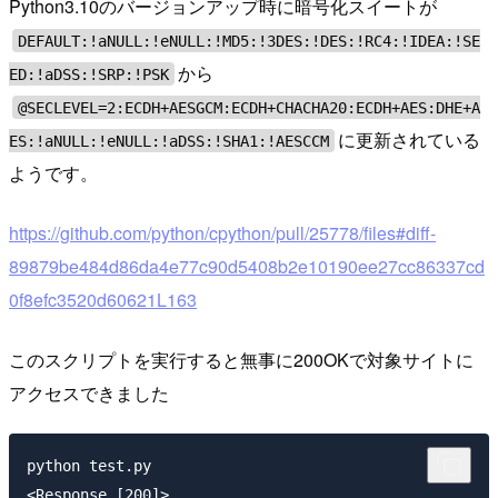
Python3.10のバージョンアップ時に暗号化スイートが
DEFAULT:!aNULL:!eNULL:!MD5:!3DES:!DES:!RC4:!IDEA:!SE
から
ED:!aDSS:!SRP:!PSK
@SECLEVEL=2:ECDH+AESGCM:ECDH+CHACHA20:ECDH+AES:DHE+A
に更新されている
ES:!aNULL:!eNULL:!aDSS:!SHA1:!AESCCM
ようです。
https://github.com/python/cpython/pull/25778/files#diff-
89879be484d86da4e77c90d5408b2e10190ee27cc86337cd
0f8efc3520d60621L163
このスクリプトを実行すると無事に200OKで対象サイトに
アクセスできました
python test.py
