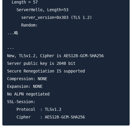
  Length = 57

    ServerHello, Length=53

      server_version=0x303 (TLS 1.2)

      Random:

...略

---

New, TLSv1.2, Cipher is AES128-GCM-SHA256

Server public key is 2048 bit

Secure Renegotiation IS supported

Compression: NONE

Expansion: NONE

No ALPN negotiated

SSL-Session:

    Protocol  : TLSv1.2
