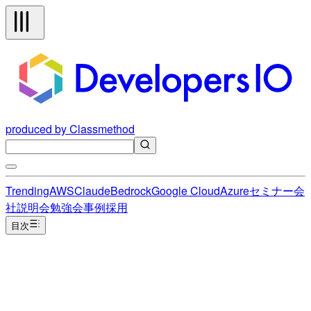
produced by Classmethod
Trending
AWS
Claude
Bedrock
Google Cloud
Azure
セミナー
会
社説明会
勉強会
事例
採用
目次