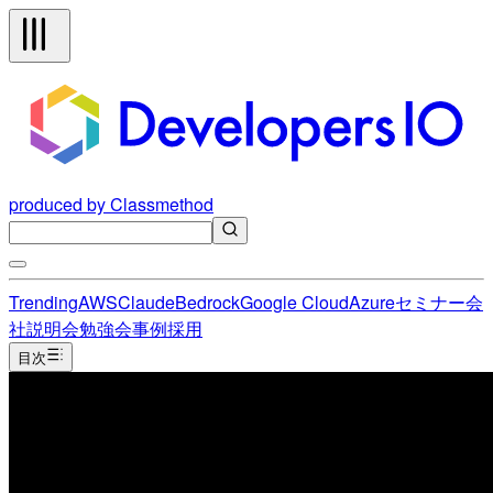
produced by Classmethod
Trending
AWS
Claude
Bedrock
Google Cloud
Azure
セミナー
会
社説明会
勉強会
事例
採用
目次