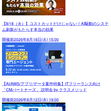
【8/18（火）】コストカットだけじゃない！AI駆動のシステ
ム刷新がもたらす本当の効果
開催前
2026年8月18日(火) 15:00
【AI/AWS/アプリ/データ案件特集】ITフリーランス向け
「CMパートナーズ」 説明会 by クラスメソッド
開催前
2026年8月12日(水) 19:00