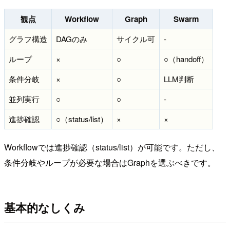
観点
Workflow
Graph
Swarm
グラフ構造
DAGのみ
サイクル可
-
ループ
×
○
○（handoff）
条件分岐
×
○
LLM判断
並列実行
○
○
-
進捗確認
○（status/list）
×
×
Workflowでは進捗確認（status/list）が可能です。ただし、
条件分岐やループが必要な場合はGraphを選ぶべきです。
基本的なしくみ