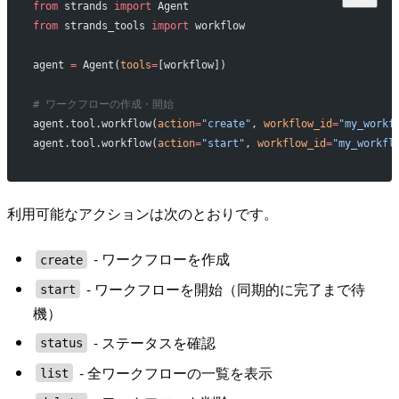
from
 strands 
import
 Agent
from
 strands_tools 
import
 workflow
agent 
=
 Agent(
tools
=
[workflow])
# ワークフローの作成・開始
agent.tool.workflow(
action
=
"create"
, 
workflow_id
=
"my_workf
agent.tool.workflow(
action
=
"start"
, 
workflow_id
=
"my_workfl
利用可能なアクションは次のとおりです。
- ワークフローを作成
create
- ワークフローを開始（同期的に完了まで待
start
機）
- ステータスを確認
status
- 全ワークフローの一覧を表示
list