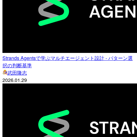
Strands Agentsで学ぶマルチエージェント設計 - パターン選
択の判断基準
武田隆志
2026.01.29