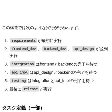
この構造では次のような実行が行われます。
が最初に実行
requirements
、
、
が並列
frontend_dev
backend_dev
api_design
実行
はfrontendとbackendの完了を待つ
integration
はapi_designとbackendの完了を待つ
api_impl
はintegrationとapi_implの完了を待つ
testing
最後に
が実行
release
タスク定義（一部）