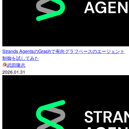
Strands AgentsのGraphで有向グラフベースのエージェント
制御を試してみた
武田隆志
2026.01.31