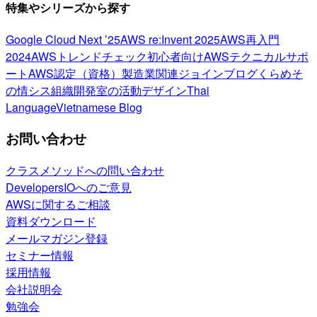
特集やシリーズから探す
Google Cloud Next ’25
AWS re:Invent 2025
AWS再入門
2024
AWSトレンドチェック
初心者向け
AWSテクニカルサポ
ート
AWS認定（資格）
製造業関連
ジョインブログ
くらめそ
の情シス
組織開発室の活動
デザイン
Thai
Language
Vietnamese Blog
お問い合わせ
クラスメソッドへの問い合わせ
DevelopersIOへのご意見
AWSに関するご相談
資料ダウンロード
メールマガジン登録
セミナー情報
採用情報
会社説明会
勉強会