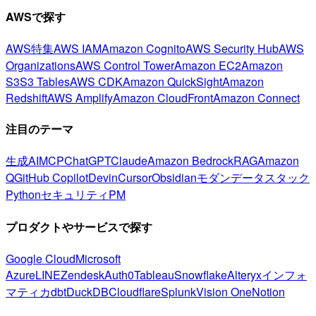
AWSで探す
AWS特集
AWS IAM
Amazon Cognito
AWS Security Hub
AWS
Organizations
AWS Control Tower
Amazon EC2
Amazon
S3
S3 Tables
AWS CDK
Amazon QuickSight
Amazon
Redshift
AWS Amplify
Amazon CloudFront
Amazon Connect
注目のテーマ
生成AI
MCP
ChatGPT
Claude
Amazon Bedrock
RAG
Amazon
Q
GitHub Copilot
Devin
Cursor
Obsidian
モダンデータスタック
Python
セキュリティ
PM
プロダクトやサービスで探す
Google Cloud
Microsoft
Azure
LINE
Zendesk
Auth0
Tableau
Snowflake
Alteryx
インフォ
マティカ
dbt
DuckDB
Cloudflare
Splunk
Vision One
Notion