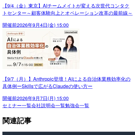
【9/4（金）東京】AIチームメイトが変える次世代コンタク
トセンター～顧客体験向上とオペレーション改革の最前線～
開催前
2026年9月4日(金) 15:00
【9/7（月）】Anthropic登壇！AIによる自治体業務効率化の
具体例ーSkillsで広がるClaudeの使い方ー
開催前
2026年9月7日(月) 15:00
セミナー一覧
会社説明会一覧
勉強会一覧
関連記事