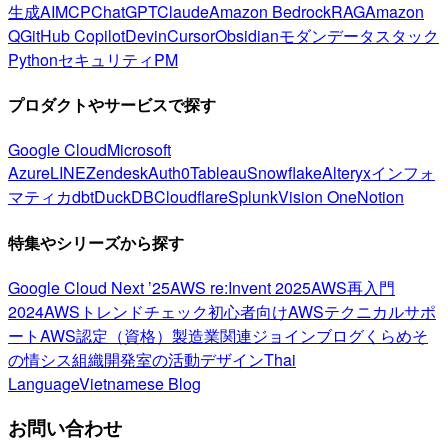
生成AI
MCP
ChatGPT
Claude
Amazon Bedrock
RAG
Amazon
Q
GitHub Copilot
Devin
Cursor
Obsidian
モダンデータスタック
Python
セキュリティ
PM
プロダクトやサービスで探す
Google Cloud
Microsoft
Azure
LINE
Zendesk
Auth0
Tableau
Snowflake
Alteryx
インフォ
マティカ
dbt
DuckDB
Cloudflare
Splunk
Vision One
Notion
特集やシリーズから探す
Google Cloud Next ’25
AWS re:Invent 2025
AWS再入門
2024
AWSトレンドチェック
初心者向け
AWSテクニカルサポ
ート
AWS認定（資格）
製造業関連
ジョインブログ
くらめそ
の情シス
組織開発室の活動
デザイン
Thai
Language
Vietnamese Blog
お問い合わせ