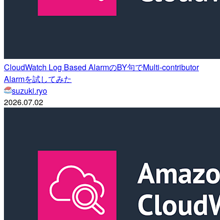
CloudWatch Log Based AlarmのBY句でMulti-contributor
Alarmを試してみた
suzuki.ryo
2026.07.02