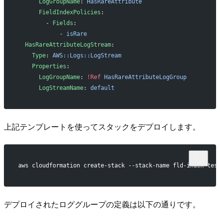
      LogGroupName
: 
HasRareAttribute
      FieldIndexPolicies
:
        - 
Fields
:
            - 
isRare
  HasRareAttributeLogStream
:
    Type
: 
AWS::Logs::LogStream
    Properties
:
      LogGroupName
: 
!Ref
 HasRareAttributeLogGroup
      LogStreamName
: 
default
上記テンプレートを使ってスタックをデプロイします。
aws cloudformation create-stack --stack-name fld-index-tes
デプロイされたロググループの定義は以下の通りです。