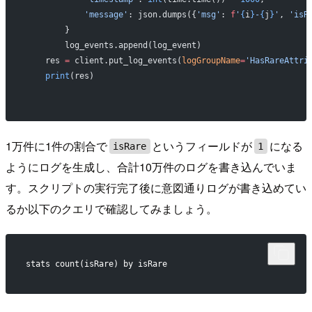
            'message'
: json.dumps({
'msg'
: 
f
'
{
i
}
-
{
j
}
'
, 
'isR
        }
        log_events.append(log_event)
    res 
=
 client.put_log_events(
logGroupName
=
'HasRareAttri
    print
(res)
1万件に1件の割合で
というフィールドが
になる
isRare
1
ようにログを生成し、合計10万件のログを書き込んでいま
す。スクリプトの実行完了後に意図通りログが書き込めてい
るか以下のクエリで確認してみましょう。
stats count(isRare) by isRare