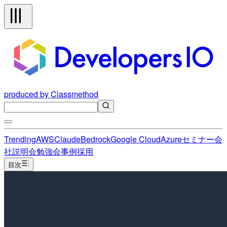
produced by Classmethod
Trending
AWS
Claude
Bedrock
Google Cloud
Azure
セミナー
会
社説明会
勉強会
事例
採用
目次