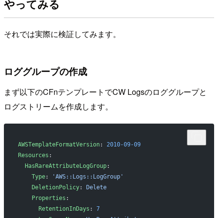
やってみる
それでは実際に検証してみます。
ロググループの作成
まず以下のCFnテンプレートでCW Logsのロググループと
ログストリームを作成します。
AWSTemplateFormatVersion
: 
2010-09-09
Resources
:
  HasRareAttributeLogGroup
:
    Type
: 
'AWS::Logs::LogGroup'
    DeletionPolicy
: 
Delete
    Properties
:
      RetentionInDays
: 
7