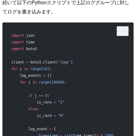
続いて以下のPythonスクリプトで上記ロググループに対し
てログを書き込みます。
import
 json
import
 time
import
 boto3
client 
=
 boto3.client(
'logs'
)
for
 i 
in
 range
(
10
):
    log_events 
=
 []
    for
 j 
in
 range
(
10000
):
        if
 j 
==
 0
:
            is_rare 
=
 "1"
        else
:
            is_rare 
=
 "0"
        log_event 
=
 {
            'timestamp'
: 
int
(time.time()) 
*
 1000
,