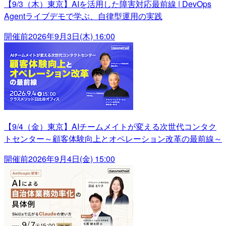
【9/3（木）東京】AIを活用した障害対応最前線 | DevOps
Agentライブデモで学ぶ、自律型運用の実践
開催前
2026年9月3日(木) 16:00
【9/4（金）東京】AIチームメイトが変える次世代コンタク
トセンター～顧客体験向上とオペレーション改革の最前線～
開催前
2026年9月4日(金) 15:00