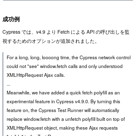
成功例
Cypress では、v4.9 より Fetch による API の呼び出しを監
視するためのオプションが追加されました。
For a long, long, loooong time, the Cypress network control
could not "see" window.fetch calls and only understood
XMLHttpRequest Ajax calls.
...
Meanwhile, we have added a quick fetch polyfill as an
experimental feature in Cypress v4.9.0. By turning this
feature on, the Cypress Test Runner will automatically
replace window.fetch with a unfetch polyfill built on top of
XMLHttpRequest object, making these Ajax requests