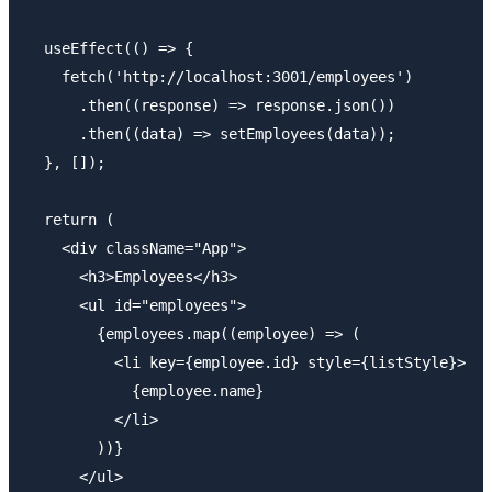
  useEffect(() => {

    fetch('http://localhost:3001/employees')

      .then((response) => response.json())

      .then((data) => setEmployees(data));

  }, []);

  return (

    <div className="App">

      <h3>Employees</h3>

      <ul id="employees">

        {employees.map((employee) => (

          <li key={employee.id} style={listStyle}>

            {employee.name}

          </li>

        ))}

      </ul>
