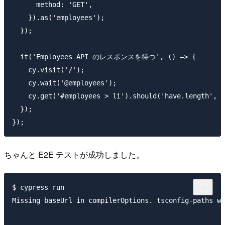
      method: 'GET',

    }).as('employees');

  });

  it('Employees API のレスポンスを待つ', () => {

    cy.visit('/');

    cy.wait('@employees');

    cy.get('#employees > li').should('have.length', 5
  });

ちゃんと E2E テストが成功しました。
$ cypress run

Missing baseUrl in compilerOptions. tsconfig-paths wi