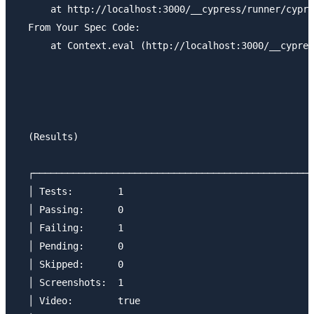
      at http://localhost:3000/__cypress/runner/cypre
  From Your Spec Code:

      at Context.eval (http://localhost:3000/__cypres
  (Results)

  ┌──────────────────────────────────────────────────
  │ Tests:        1                                  
  │ Passing:      0                                  
  │ Failing:      1                                  
  │ Pending:      0                                  
  │ Skipped:      0                                  
  │ Screenshots:  1                                  
  │ Video:        true                               