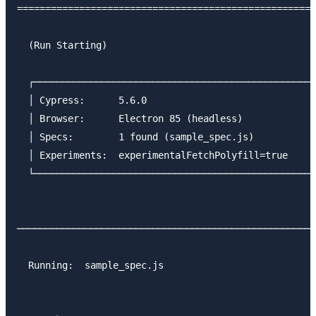
=====================================================
  (Run Starting)

  ┌──────────────────────────────────────────────────
  │ Cypress:      5.6.0                              
  │ Browser:      Electron 85 (headless)             
  │ Specs:        1 found (sample_spec.js)           
  │ Experiments:  experimentalFetchPolyfill=true     
  └──────────────────────────────────────────────────
─────────────────────────────────────────────────────
  Running:  sample_spec.js                           