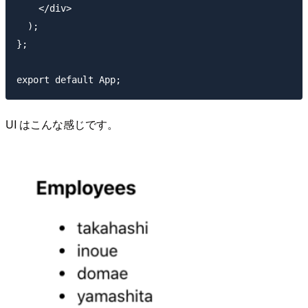
    </div>

  );

};

UI はこんな感じです。