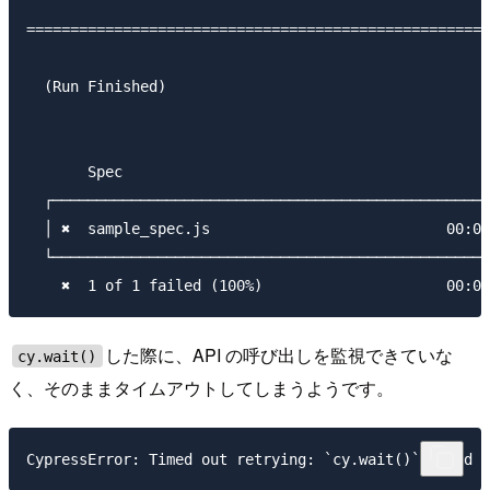
=====================================================
  (Run Finished)

       Spec                                          
  ┌──────────────────────────────────────────────────
  │ ✖  sample_spec.js                           00:05
  └──────────────────────────────────────────────────
した際に、API の呼び出しを監視できていな
cy.wait()
く、そのままタイムアウトしてしまうようです。