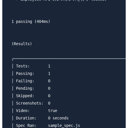
  1 passing (404ms)

  (Results)

  ┌──────────────────────────────────────────────────
  │ Tests:        1                                  
  │ Passing:      1                                  
  │ Failing:      0                                  
  │ Pending:      0                                  
  │ Skipped:      0                                  
  │ Screenshots:  0                                  
  │ Video:        true                               
  │ Duration:     0 seconds                          
  │ Spec Ran:     sample_spec.js                     