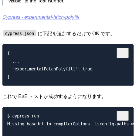
"visible" to the Test Runner.
Cypress - experimental-fetch-polyfill
に下記を追加するだけで OK です。
cypress.json
{

  ...

  "experimentalFetchPolyfill": true

これで E2E テストが成功するようになります。
$ cypress run

Missing baseUrl in compilerOptions. tsconfig-paths wi