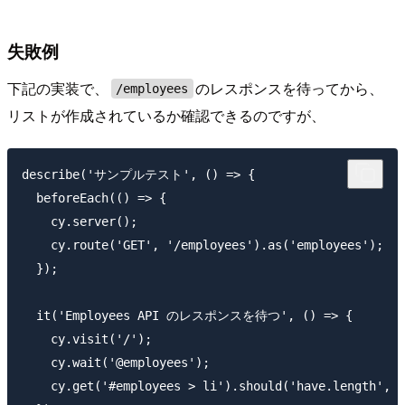
失敗例
下記の実装で、
のレスポンスを待ってから、
/employees
リストが作成されているか確認できるのですが、
describe('サンプルテスト', () => {

  beforeEach(() => {

    cy.server();

    cy.route('GET', '/employees').as('employees');

  });

  it('Employees API のレスポンスを待つ', () => {

    cy.visit('/');

    cy.wait('@employees');

    cy.get('#employees > li').should('have.length', 5