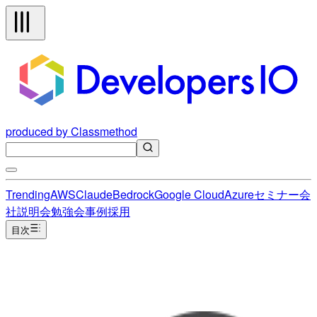
produced by Classmethod
Trending
AWS
Claude
Bedrock
Google Cloud
Azure
セミナー
会
社説明会
勉強会
事例
採用
目次