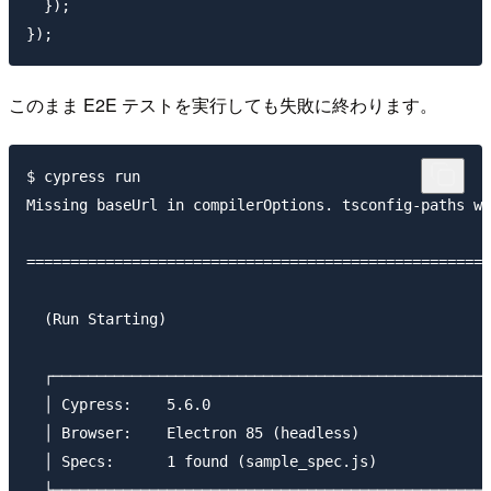
  });

このまま E2E テストを実行しても失敗に終わります。
$ cypress run

Missing baseUrl in compilerOptions. tsconfig-paths wi
=====================================================
  (Run Starting)

  ┌──────────────────────────────────────────────────
  │ Cypress:    5.6.0                                
  │ Browser:    Electron 85 (headless)               
  │ Specs:      1 found (sample_spec.js)             
  └──────────────────────────────────────────────────