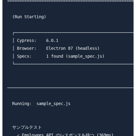
=====================================================
  (Run Starting)

  ┌──────────────────────────────────────────────────
  │ Cypress:    6.0.1                                
  │ Browser:    Electron 87 (headless)               
  │ Specs:      1 found (sample_spec.js)             
  └──────────────────────────────────────────────────
─────────────────────────────────────────────────────
  Running:  sample_spec.js                           
  サンプルテスト

    ✓ Employees API のレスポンスを待つ (369ms)
