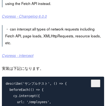
using the Fetch API instead.
Cypress - Changelog 6.0.0
・ can intercept all types of network requests including
Fetch API, page loads, XMLHttpRequests, resource loads,
etc.
Cypress - intercept
実装は下記になります。
describe('サンプルテスト', () => {

  beforeEach(() => {

    cy.intercept({

      url: '/employees',
