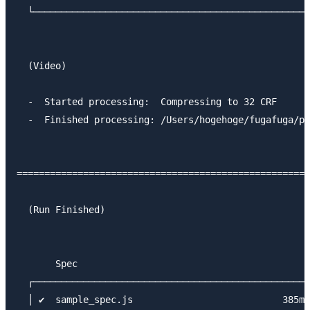
  └──────────────────────────────────────────────────
  (Video)

  -  Started processing:  Compressing to 32 CRF      
  -  Finished processing: /Users/hogehoge/fugafuga/pi
=====================================================
  (Run Finished)

       Spec                                          
  ┌──────────────────────────────────────────────────
  │ ✔  sample_spec.js                           385ms