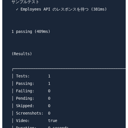
  サンプルテスト

    ✓ Employees API のレスポンスを待つ (381ms)

  1 passing (409ms)

  (Results)

  ┌──────────────────────────────────────────────────
  │ Tests:        1                                  
  │ Passing:      1                                  
  │ Failing:      0                                  
  │ Pending:      0                                  
  │ Skipped:      0                                  
  │ Screenshots:  0                                  
  │ Video:        true                               