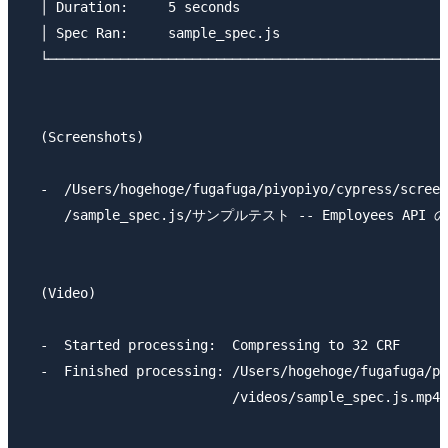
  │ Duration:     5 seconds                          
  │ Spec Ran:     sample_spec.js                     
  └──────────────────────────────────────────────────
  (Screenshots)

  -  /Users/hogehoge/fugafuga/piyopiyo/cypress/screen
     /sample_spec.js/サンプルテスト -- Employees API 
  (Video)

  -  Started processing:  Compressing to 32 CRF      
  -  Finished processing: /Users/hogehoge/fugafuga/pi
                          /videos/sample_spec.js.mp4 