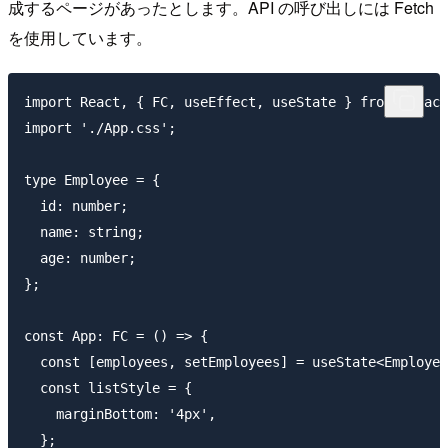
成するページがあったとします。API の呼び出しには Fetch
を使用しています。
import React, { FC, useEffect, useState } from 'react
import './App.css';

type Employee = {

  id: number;

  name: string;

  age: number;

};

const App: FC = () => {

  const [employees, setEmployees] = useState<Employee
  const listStyle = {

    marginBottom: '4px',

  };
