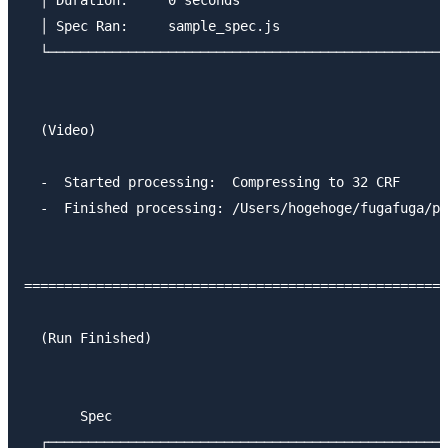
  │ Duration:     0 seconds                          
  │ Spec Ran:     sample_spec.js                     
  └──────────────────────────────────────────────────
  (Video)

  -  Started processing:  Compressing to 32 CRF      
  -  Finished processing: /Users/hogehoge/fugafuga/pi
=====================================================
  (Run Finished)

       Spec                                          
  ┌──────────────────────────────────────────────────