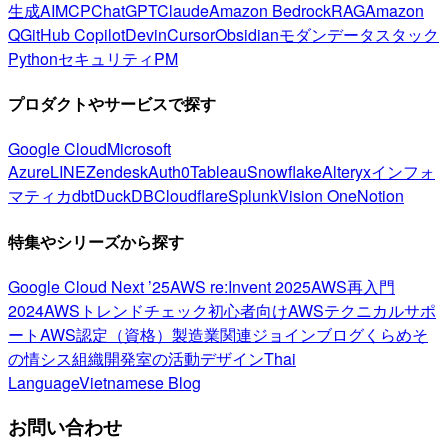
生成AI
MCP
ChatGPT
Claude
Amazon Bedrock
RAG
Amazon
Q
GitHub Copilot
Devin
Cursor
Obsidian
モダンデータスタック
Python
セキュリティ
PM
プロダクトやサービスで探す
Google Cloud
Microsoft
Azure
LINE
Zendesk
Auth0
Tableau
Snowflake
Alteryx
インフォ
マティカ
dbt
DuckDB
Cloudflare
Splunk
Vision One
Notion
特集やシリーズから探す
Google Cloud Next ’25
AWS re:Invent 2025
AWS再入門
2024
AWSトレンドチェック
初心者向け
AWSテクニカルサポ
ート
AWS認定（資格）
製造業関連
ジョインブログ
くらめそ
の情シス
組織開発室の活動
デザイン
Thai
Language
Vietnamese Blog
お問い合わせ