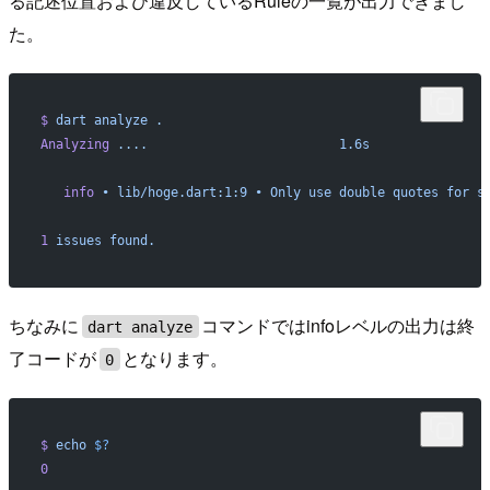
る記述位置および違反しているRuleの一覧が出力できまし
た。
$
 dart
 analyze
 .
Analyzing
 ....
                         1.6s
   info
 •
 lib/hoge.dart:1:9
 •
 Only
 use
 double
 quotes
 for
 s
1
 issues
 found.
ちなみに
コマンドではinfoレベルの出力は終
dart analyze
了コードが
となります。
0
$
 echo
 $?
0