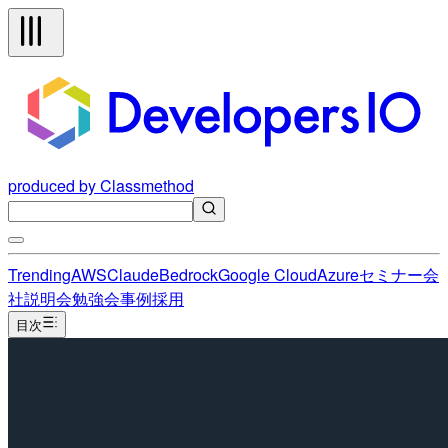
produced by Classmethod
Trending
AWS
Claude
Bedrock
Google Cloud
Azure
セミナー
会
社説明会
勉強会
事例
採用
目次