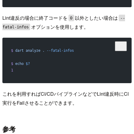
Lint違反の場合に終了コードを
以外としたい場合は
0
--
オプションを使用します。
fatal-infos
$
 dart
 analyze
 .
 --fatal-infos
$
 echo
 $?
1
これを利用すればCI/CDパイプラインなどでLint違反時にCI
実行をFailさせることができます。
参考