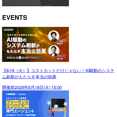
EVENTS
【8/18（火）】コストカットだけじゃない！AI駆動のシステ
ム刷新がもたらす本当の効果
開催前
2026年8月18日(火) 15:00