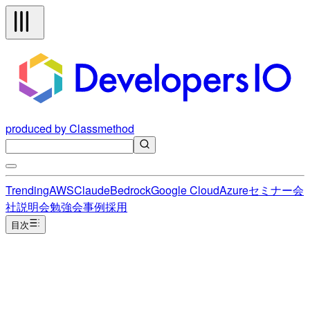
produced by Classmethod
Trending
AWS
Claude
Bedrock
Google Cloud
Azure
セミナー
会
社説明会
勉強会
事例
採用
目次