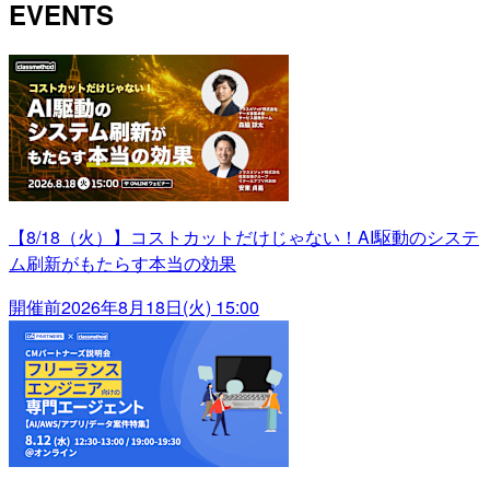
EVENTS
【8/18（火）】コストカットだけじゃない！AI駆動のシステ
ム刷新がもたらす本当の効果
開催前
2026年8月18日(火) 15:00