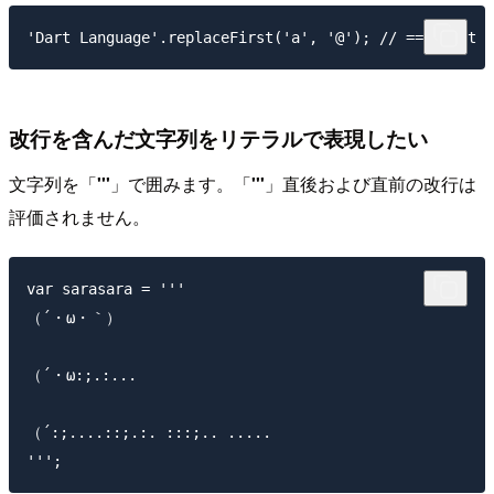
改行を含んだ文字列をリテラルで表現したい
文字列を「
'''
」で囲みます。「
'''
」直後および直前の改行は
評価されません。
var sarasara = '''

（´・ω・｀）

（´・ω:;.:...

（´:;....::;.:. :::;.. .....
