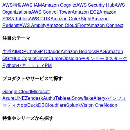
AWS特集
AWS IAM
Amazon Cognito
AWS Security Hub
AWS
Organizations
AWS Control Tower
Amazon EC2
Amazon
S3
S3 Tables
AWS CDK
Amazon QuickSight
Amazon
Redshift
AWS Amplify
Amazon CloudFront
Amazon Connect
注目のテーマ
生成AI
MCP
ChatGPT
Claude
Amazon Bedrock
RAG
Amazon
Q
GitHub Copilot
Devin
Cursor
Obsidian
モダンデータスタック
Python
セキュリティ
PM
プロダクトやサービスで探す
Google Cloud
Microsoft
Azure
LINE
Zendesk
Auth0
Tableau
Snowflake
Alteryx
インフォ
マティカ
dbt
DuckDB
Cloudflare
Splunk
Vision One
Notion
特集やシリーズから探す