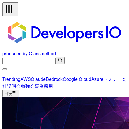
produced by Classmethod
Trending
AWS
Claude
Bedrock
Google Cloud
Azure
セミナー
会
社説明会
勉強会
事例
採用
目次