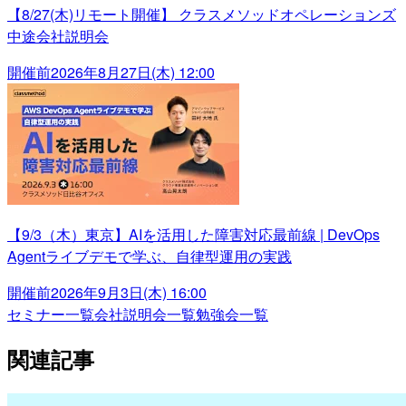
【8/27(木)リモート開催】 クラスメソッドオペレーションズ
中途会社説明会
開催前
2026年8月27日(木) 12:00
【9/3（木）東京】AIを活用した障害対応最前線 | DevOps
Agentライブデモで学ぶ、自律型運用の実践
開催前
2026年9月3日(木) 16:00
セミナー一覧
会社説明会一覧
勉強会一覧
関連記事