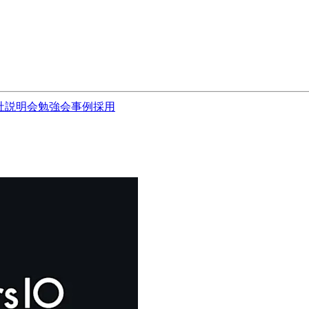
社説明会
勉強会
事例
採用