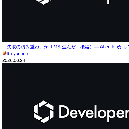
「失敗の積み重ね」がLLMを生んだ（後編）— Attention
lin-yuchen
2026.06.24