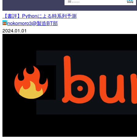
【書評】Pythonによる時系列予測
nokomoro3@製造BT部
2024.01.01