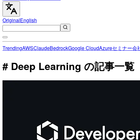
Original
English
Trending
AWS
Claude
Bedrock
Google Cloud
Azure
セミナー
会
# Deep Learning の記事一覧