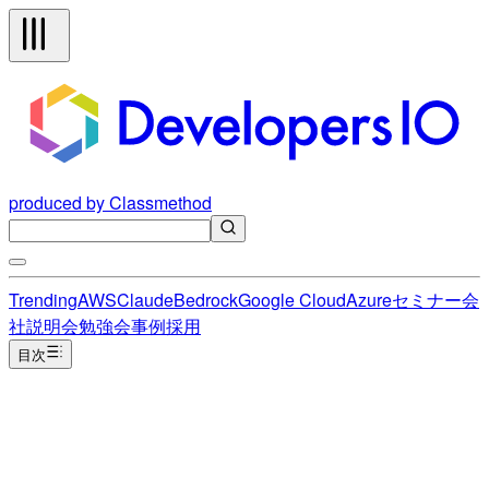
produced by Classmethod
Trending
AWS
Claude
Bedrock
Google Cloud
Azure
セミナー
会
社説明会
勉強会
事例
採用
目次