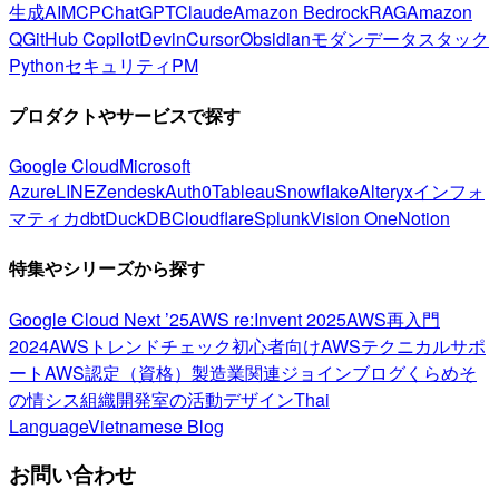
生成AI
MCP
ChatGPT
Claude
Amazon Bedrock
RAG
Amazon
Q
GitHub Copilot
Devin
Cursor
Obsidian
モダンデータスタック
Python
セキュリティ
PM
プロダクトやサービスで探す
Google Cloud
Microsoft
Azure
LINE
Zendesk
Auth0
Tableau
Snowflake
Alteryx
インフォ
マティカ
dbt
DuckDB
Cloudflare
Splunk
Vision One
Notion
特集やシリーズから探す
Google Cloud Next ’25
AWS re:Invent 2025
AWS再入門
2024
AWSトレンドチェック
初心者向け
AWSテクニカルサポ
ート
AWS認定（資格）
製造業関連
ジョインブログ
くらめそ
の情シス
組織開発室の活動
デザイン
Thai
Language
Vietnamese Blog
お問い合わせ