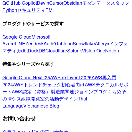
Q
GitHub Copilot
Devin
Cursor
Obsidian
モダンデータスタック
Python
セキュリティ
PM
プロダクトやサービスで探す
Google Cloud
Microsoft
Azure
LINE
Zendesk
Auth0
Tableau
Snowflake
Alteryx
インフォ
マティカ
dbt
DuckDB
Cloudflare
Splunk
Vision One
Notion
特集やシリーズから探す
Google Cloud Next ’25
AWS re:Invent 2025
AWS再入門
2024
AWSトレンドチェック
初心者向け
AWSテクニカルサポ
ート
AWS認定（資格）
製造業関連
ジョインブログ
くらめそ
の情シス
組織開発室の活動
デザイン
Thai
Language
Vietnamese Blog
お問い合わせ
クラスメソッドへの問い合わせ