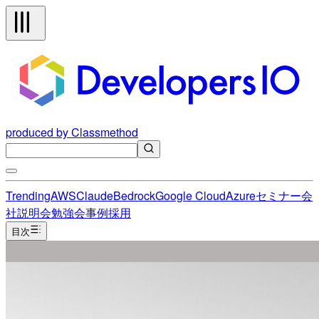
produced by Classmethod
Trending
AWS
Claude
Bedrock
Google Cloud
Azure
セミナー
会
社説明会
勉強会
事例
採用
目次