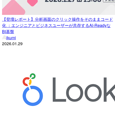
【登壇レポート】分析画面のクリック操作をそのままコード
化 ：エンジニアとビジネスユーザーが共存するAI-Readyな
BI基盤
ikumi
2026.01.29