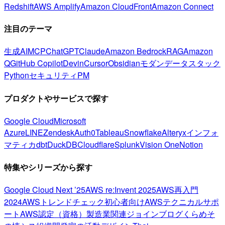
Redshift
AWS Amplify
Amazon CloudFront
Amazon Connect
注目のテーマ
生成AI
MCP
ChatGPT
Claude
Amazon Bedrock
RAG
Amazon
Q
GitHub Copilot
Devin
Cursor
Obsidian
モダンデータスタック
Python
セキュリティ
PM
プロダクトやサービスで探す
Google Cloud
Microsoft
Azure
LINE
Zendesk
Auth0
Tableau
Snowflake
Alteryx
インフォ
マティカ
dbt
DuckDB
Cloudflare
Splunk
Vision One
Notion
特集やシリーズから探す
Google Cloud Next ’25
AWS re:Invent 2025
AWS再入門
2024
AWSトレンドチェック
初心者向け
AWSテクニカルサポ
ート
AWS認定（資格）
製造業関連
ジョインブログ
くらめそ