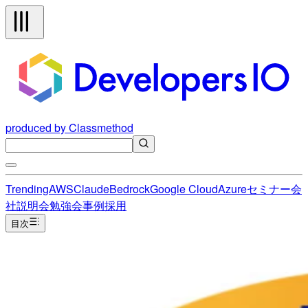
produced by Classmethod
Trending
AWS
Claude
Bedrock
Google Cloud
Azure
セミナー
会
社説明会
勉強会
事例
採用
目次