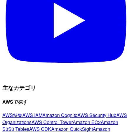
主なカテゴリ
AWSで探す
AWS特集
AWS IAM
Amazon Cognito
AWS Security Hub
AWS
Organizations
AWS Control Tower
Amazon EC2
Amazon
S3
S3 Tables
AWS CDK
Amazon QuickSight
Amazon