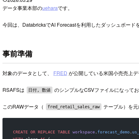
データ事業本部の
uehara
です。
今回は、DatabricksでAI Forecastを利用したダッシュ
事前準備
対象のデータとして、
FRED
が公開している米国小売売上データ（RSA
RSAFSは
のシンプルなCSVファイルになって
日付, 数値
このRAWデータ（
テーブル）を元
fred_retail_sales_raw
CREATE OR REPLACE
 TABLE
 workspace
.
forecast_demo
.
us