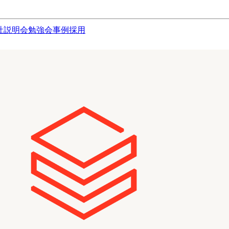
社説明会
勉強会
事例
採用