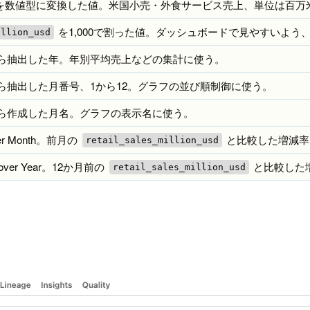
を数値型に変換した値。米国小売・外食サービス売上、単位は百万
を1,000で割った値。ダッシュボードで見やすいよ
illion_usd
ら抽出した年。年別平均売上などの集計に使う。
ら抽出した月番号、1から12。グラフの並び順制御に使う。
ら作成した月名。グラフの表示名に使う。
er Month。前月の
と比較した増減率
retail_sales_million_usd
ver Year。12か月前の
と比較した増
retail_sales_million_usd