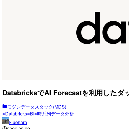
DatabricksでAI Forecastを利
モダンデータスタック(MDS)
Databricks
BI
時系列データ分析
k.uehara
2026.05.29