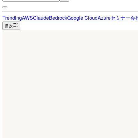
Trending
AWS
Claude
Bedrock
Google Cloud
Azure
セミナー
会
目次