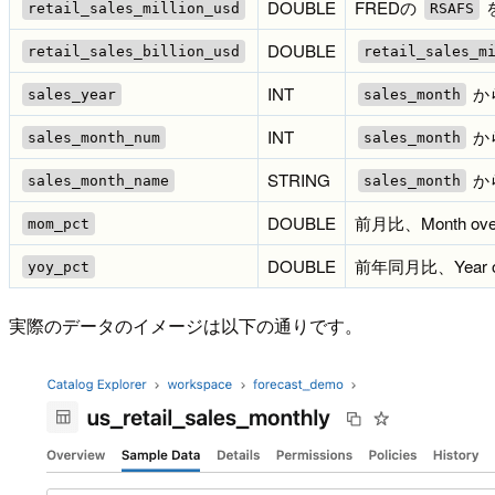
DOUBLE
FREDの
retail_sales_million_usd
RSAFS
DOUBLE
retail_sales_billion_usd
retail_sales_m
INT
か
sales_year
sales_month
INT
か
sales_month_num
sales_month
STRING
か
sales_month_name
sales_month
DOUBLE
前月比、Month ov
mom_pct
DOUBLE
前年同月比、Year o
yoy_pct
実際のデータのイメージは以下の通りです。