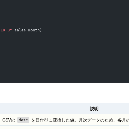
DER BY
 sales_month)
説明
。CSVの
を日付型に変換した値。月次データのため、各月の
date