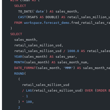
WITH
 clean 
AS
 (
  SELECT
    TO_DATE(
`date`
) 
AS
 sales_month,
    CAST
(RSAFS 
AS
 DOUBLE) 
AS
 retail_sales_million_
  FROM
 workspace
.
forecast_demo
.fred_retail_sales_r
)
SELECT
  sales_month,
  retail_sales_million_usd,
  retail_sales_million_usd 
/
 1000
.
0
 AS
 retail_sale
  YEAR
(sales_month) 
AS
 sales_year,
  MONTH
(sales_month) 
AS
 sales_month_num,
  DATE_FORMAT
(sales_month, 
'MMM'
) 
AS
 sales_month_n
  ROUND
(
    (
      retail_sales_million_usd
      /
 LAG
(retail_sales_million_usd) 
OVER
 (
ORDER 
      -
 1
    ) 
*
 100
,
    2