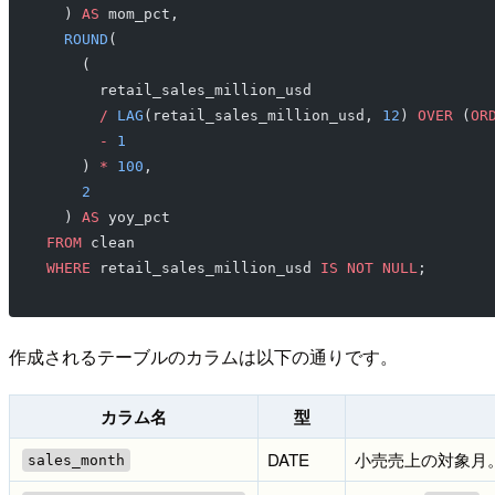
  ) 
AS
 mom_pct,
  ROUND
(
    (
      retail_sales_million_usd
      /
 LAG
(retail_sales_million_usd, 
12
) 
OVER
 (
OR
      -
 1
    ) 
*
 100
,
    2
  ) 
AS
 yoy_pct
FROM
 clean
WHERE
 retail_sales_million_usd 
IS NOT NULL
;
作成されるテーブルのカラムは以下の通りです。
カラム名
型
DATE
小売売上の対象月
sales_month