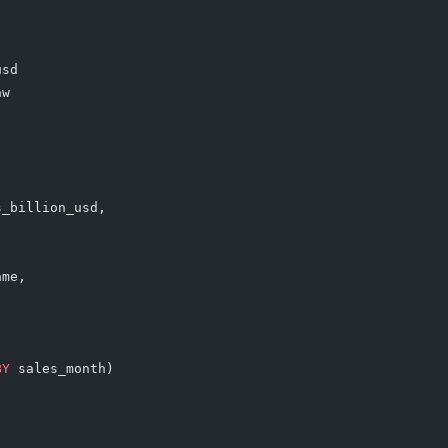
usd
aw
s_billion_usd,
ame,
BY
 sales_month)