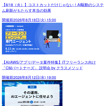
【8/18（火）】コストカットだけじゃない！AI駆動のシステ
ム刷新がもたらす本当の効果
開催前
2026年8月18日(火) 15:00
【AI/AWS/アプリ/データ案件特集】ITフリーランス向け
「CMパートナーズ」 説明会 by クラスメソッド
開催前
2026年8月12日(水) 19:00