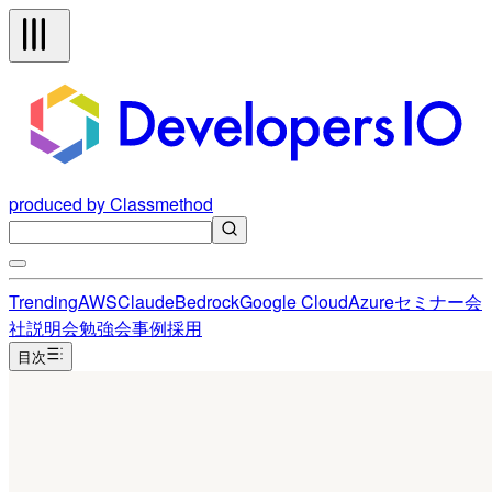
produced by Classmethod
Trending
AWS
Claude
Bedrock
Google Cloud
Azure
セミナー
会
社説明会
勉強会
事例
採用
目次