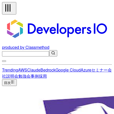
produced by Classmethod
Trending
AWS
Claude
Bedrock
Google Cloud
Azure
セミナー
会
社説明会
勉強会
事例
採用
目次