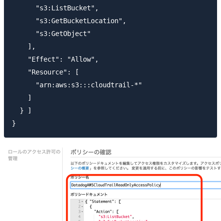
      "s3:ListBucket",

      "s3:GetBucketLocation",

      "s3:GetObject"

    ],

    "Effect": "Allow",

    "Resource": [

      "arn:aws:s3:::cloudtrail-*"

    ]

  } ]
