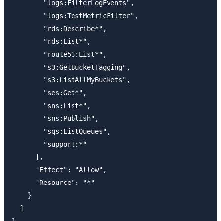
        "logs:FilterLogEvents",

        "logs:TestMetricFilter",

        "rds:Describe*",

        "rds:List*",

        "route53:List*",

        "s3:GetBucketTagging",

        "s3:ListAllMyBuckets",

        "ses:Get*",

        "sns:List*",

        "sns:Publish",

        "sqs:ListQueues",

        "support:*"

      ],

      "Effect": "Allow",

      "Resource": "*"

    }

  ]
