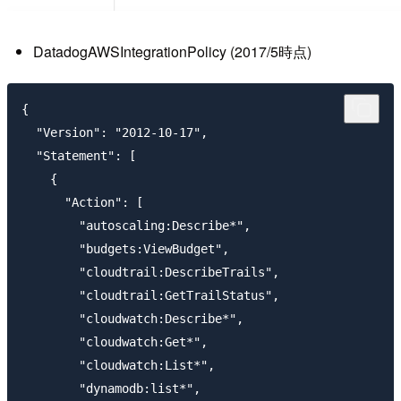
DatadogAWSIntegrationPolicy (2017/5時点)
{

  "Version": "2012-10-17",

  "Statement": [

    {

      "Action": [

        "autoscaling:Describe*",

        "budgets:ViewBudget",

        "cloudtrail:DescribeTrails",

        "cloudtrail:GetTrailStatus",

        "cloudwatch:Describe*",

        "cloudwatch:Get*",

        "cloudwatch:List*",

        "dynamodb:list*",
