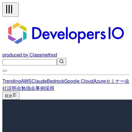
produced by Classmethod
Trending
AWS
Claude
Bedrock
Google Cloud
Azure
セミナー
会
社説明会
勉強会
事例
採用
目次