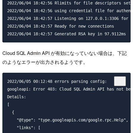
2022/06/04 18:42:56 Rlimits for file descriptors set 
2022/06/04 18:42:56 using credential file for authent
2022/06/04 18:42:57 Listening on 127.0.0.1:3306 for X
2022/06/04 18:42:57 Ready for new connections

Cloud SQL Admin API が有効になっていない場合は、下記
のようなエラーが出力されるようです。
2022/06/05 00:12:48 errors parsing config:

googleapi: Error 403: Cloud SQL Admin API has not bee
Details:

[

  {

    "@type": "type.googleapis.com/google.rpc.Help",

    "links": [
