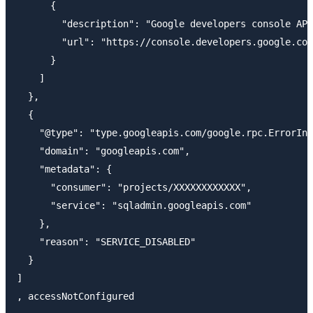
      {

        "description": "Google developers console API
        "url": "https://console.developers.google.com
      }

    ]

  },

  {

    "@type": "type.googleapis.com/google.rpc.ErrorInf
    "domain": "googleapis.com",

    "metadata": {

      "consumer": "projects/XXXXXXXXXXXX",

      "service": "sqladmin.googleapis.com"

    },

    "reason": "SERVICE_DISABLED"

  }

]
