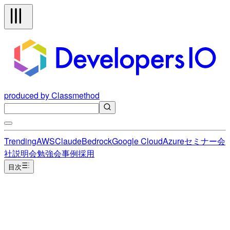
produced by Classmethod
Trending
AWS
Claude
Bedrock
Google Cloud
Azure
セミナー
会
社説明会
勉強会
事例
採用
目次