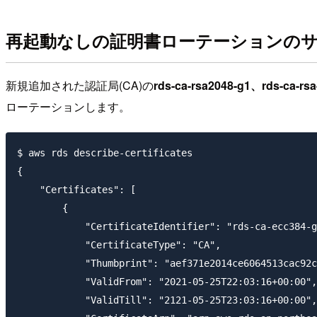
再起動なしの証明書ローテーションの
新規追加された認証局(CA)の
rds-ca-rsa2048-g1、rds-ca-rs
ローテーションします。
$ aws rds describe-certificates

{

    "Certificates": [

        {

            "CertificateIdentifier": "rds-ca-ecc384-g
            "CertificateType": "CA",

            "Thumbprint": "aef371e2014ce6064513cac92c
            "ValidFrom": "2021-05-25T22:03:16+00:00",

            "ValidTill": "2121-05-25T23:03:16+00:00",
