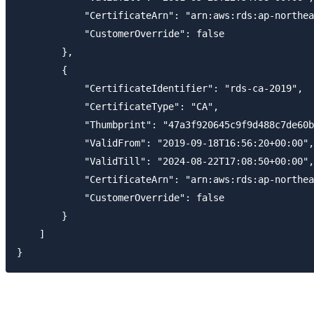
            "CertificateArn": "arn:aws:rds:ap-northea
            "CustomerOverride": false

        },

        {

            "CertificateIdentifier": "rds-ca-2019",

            "CertificateType": "CA",

            "Thumbprint": "47a3f920645c9f9d488c7de60b
            "ValidFrom": "2019-09-18T16:56:20+00:00",

            "ValidTill": "2024-08-22T17:08:50+00:00",

            "CertificateArn": "arn:aws:rds:ap-northea
            "CustomerOverride": false

        }

    ]
