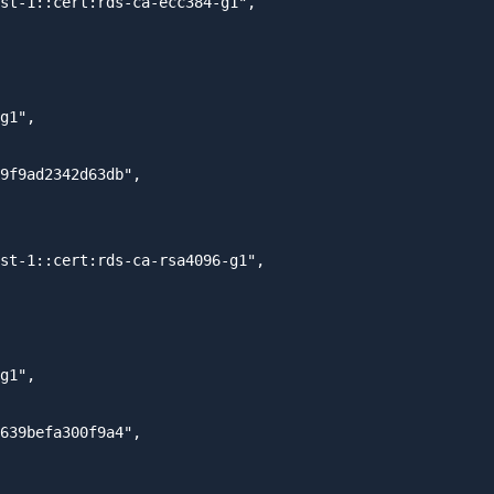
st-1::cert:rds-ca-ecc384-g1",

g1",

9f9ad2342d63db",

st-1::cert:rds-ca-rsa4096-g1",

g1",

639befa300f9a4",
