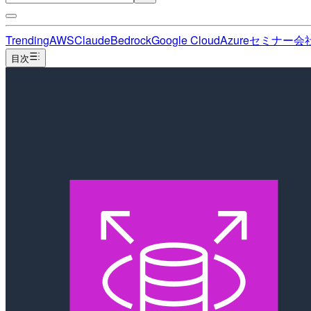
Trending
AWS
Claude
Bedrock
Google Cloud
Azure
セミナー
会
目次