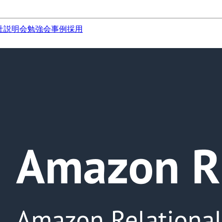
社説明会
勉強会
事例
採用