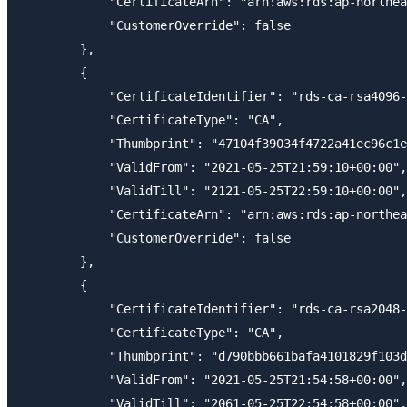
            "CertificateArn": "arn:aws:rds:ap-northea
            "CustomerOverride": false

        },

        {

            "CertificateIdentifier": "rds-ca-rsa4096-
            "CertificateType": "CA",

            "Thumbprint": "47104f39034f4722a41ec96c1e
            "ValidFrom": "2021-05-25T21:59:10+00:00",

            "ValidTill": "2121-05-25T22:59:10+00:00",

            "CertificateArn": "arn:aws:rds:ap-northea
            "CustomerOverride": false

        },

        {

            "CertificateIdentifier": "rds-ca-rsa2048-
            "CertificateType": "CA",

            "Thumbprint": "d790bbb661bafa4101829f103d
            "ValidFrom": "2021-05-25T21:54:58+00:00",

            "ValidTill": "2061-05-25T22:54:58+00:00",
