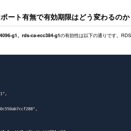
サポート有無で有効期限はどう変わるのか
a4096-g1、rds-ca-ecc384-g1
の有効性は以下の通りです。RD
1",

0c550ab7ccf288",
