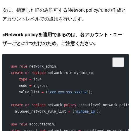
次に、指定したIPのみ許可するNetwork policy/ruleの作成と
アカウントレベルでの適用を行います。
※Network policyを適用できるのは、各アカウント・ユー
ザーごとに1つだけのため、ご注意ください。
use
 role
 network_admin;
create
 or
 replace
 network rule myhome_ip 
    type
 =
 ipv4 
    mode 
=
 ingress 
    value_list 
=
 (
'xxx.xxx.xxx.xxx/32'
);
create
 or
 replace
 network 
policy
 accoutlevel_network_polic
  allowed_network_rule_list 
=
 (
'myhome_ip'
);
use
 role
 accountadmin;
alter
 account 
set
 network_policy 
=
 accoutlevel_network_pol