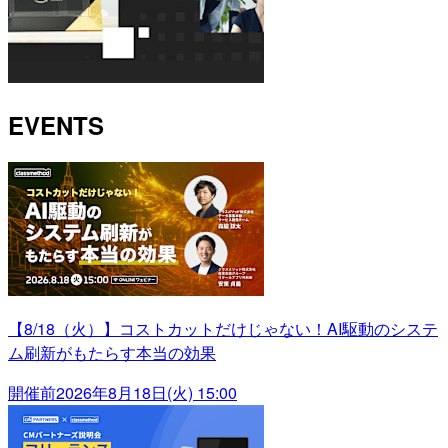
EVENTS
【8/18（火）】コストカットだけじゃない！AI駆動のシステ
ム刷新がもたらす本当の効果
開催前
2026年8月18日(火) 15:00