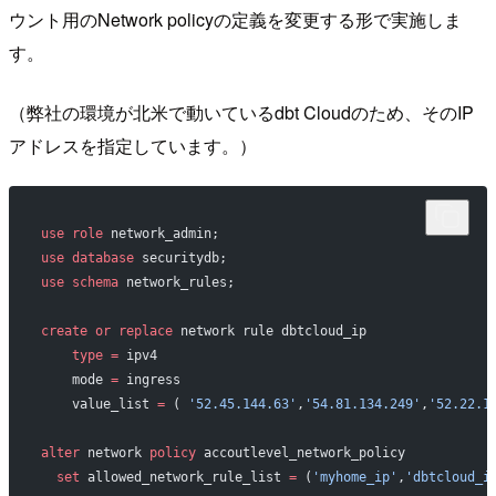
ウント用のNetwork policyの定義を変更する形で実施しま
す。
（弊社の環境が北米で動いているdbt Cloudのため、そのIP
アドレスを指定しています。）
use
 role
 network_admin;
use
 database
 securitydb;
use
 schema
 network_rules;
create
 or
 replace
 network rule dbtcloud_ip 
    type
 =
 ipv4
    mode 
=
 ingress 
    value_list 
=
 ( 
'52.45.144.63'
,
'54.81.134.249'
,
'52.22.1
alter
 network 
policy
 accoutlevel_network_policy
  set
 allowed_network_rule_list 
=
 (
'myhome_ip'
,
'dbtcloud_i