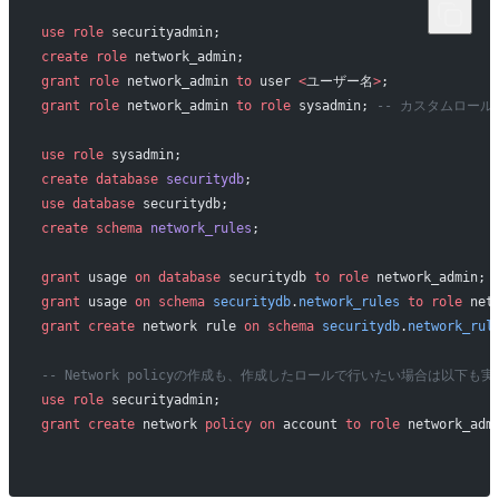
use
 role
 securityadmin;
create
 role
 network_admin;
grant
 role
 network_admin 
to
 user 
<
ユーザー名
>
;
grant
 role
 network_admin 
to
 role
 sysadmin; 
-- カスタムロールのた
use
 role
 sysadmin;
create
 database
 securitydb
;
use
 database
 securitydb;
create
 schema
 network_rules
;
grant
 usage 
on
 database
 securitydb 
to
 role
 network_admin;
grant
 usage 
on
 schema
 securitydb
.
network_rules
 to
 role
 net
grant
 create
 network rule 
on
 schema
 securitydb
.
network_rul
-- Network policyの作成も、作成したロールで行いたい場合は以下も実
use
 role
 securityadmin;
grant
 create
 network 
policy
 on
 account 
to
 role
 network_adm