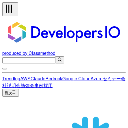
produced by Classmethod
Trending
AWS
Claude
Bedrock
Google Cloud
Azure
セミナー
会
社説明会
勉強会
事例
採用
目次