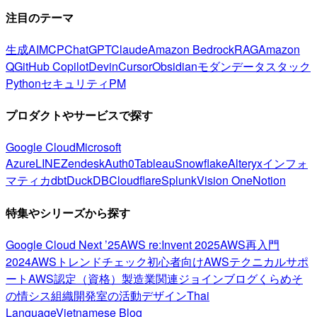
注目のテーマ
生成AI
MCP
ChatGPT
Claude
Amazon Bedrock
RAG
Amazon
Q
GitHub Copilot
Devin
Cursor
Obsidian
モダンデータスタック
Python
セキュリティ
PM
プロダクトやサービスで探す
Google Cloud
Microsoft
Azure
LINE
Zendesk
Auth0
Tableau
Snowflake
Alteryx
インフォ
マティカ
dbt
DuckDB
Cloudflare
Splunk
Vision One
Notion
特集やシリーズから探す
Google Cloud Next ’25
AWS re:Invent 2025
AWS再入門
2024
AWSトレンドチェック
初心者向け
AWSテクニカルサポ
ート
AWS認定（資格）
製造業関連
ジョインブログ
くらめそ
の情シス
組織開発室の活動
デザイン
Thai
Language
Vietnamese Blog