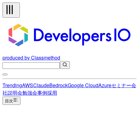
produced by Classmethod
Trending
AWS
Claude
Bedrock
Google Cloud
Azure
セミナー
会
社説明会
勉強会
事例
採用
目次