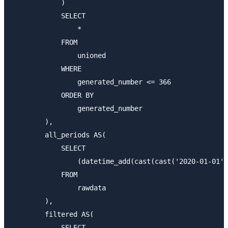
            )

            SELECT

                *

            FROM

                unioned

            WHERE

                generated_number <= 366

            ORDER BY

                generated_number

        ),

        all_periods AS(

            SELECT

                (datetime_add(cast(cast('2020-01-01' 
            FROM

                rawdata

        ),

        filtered AS(

            SELECT
