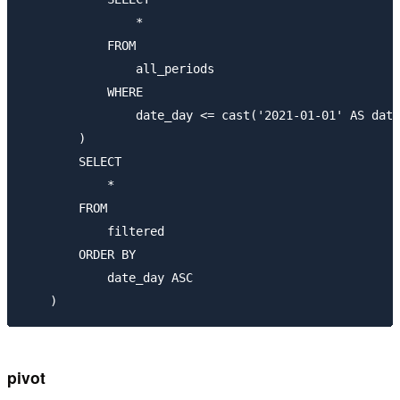
                *

            FROM

                all_periods

            WHERE

                date_day <= cast('2021-01-01' AS date
        )

        SELECT

            *

        FROM

            filtered

        ORDER BY

            date_day ASC

pivot