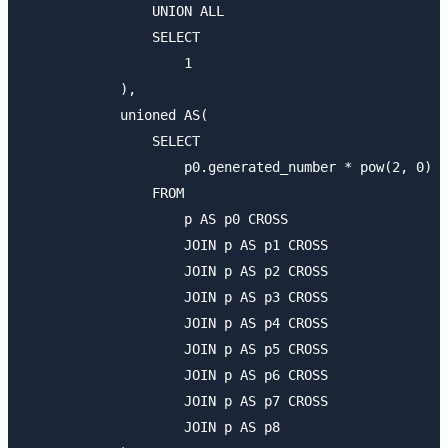
                UNION ALL

                SELECT

                    1

            ),

            unioned AS(

                SELECT

                    p0.generated_number * pow(2, 0) +
                FROM

                    p AS p0 CROSS

                    JOIN p AS p1 CROSS

                    JOIN p AS p2 CROSS

                    JOIN p AS p3 CROSS

                    JOIN p AS p4 CROSS

                    JOIN p AS p5 CROSS

                    JOIN p AS p6 CROSS

                    JOIN p AS p7 CROSS

                    JOIN p AS p8
