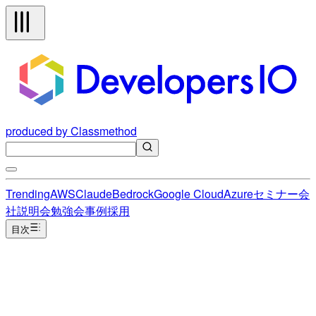
produced by Classmethod
Trending
AWS
Claude
Bedrock
Google Cloud
Azure
セミナー
会
社説明会
勉強会
事例
採用
目次