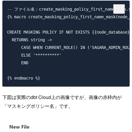
-- ファイル名：create_masking_policy_first_name_mask.sq
{% macro create_masking_policy_first_name_mask(node_d
CREATE MASKING POLICY IF NOT EXISTS {{node_database}}
  RETURNS string ->

      CASE WHEN CURRENT_ROLE() IN ('SAGARA_ADMIN_ROLE
      ELSE '**********'

      END

下図は実際のdbt Cloud上の画像ですが、画像の赤枠内が
「マスキングポリシー名」です。