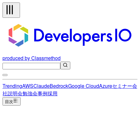
produced by Classmethod
Trending
AWS
Claude
Bedrock
Google Cloud
Azure
セミナー
会
社説明会
勉強会
事例
採用
目次