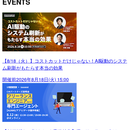
EVENTS
【8/18（火）】コストカットだけじゃない！AI駆動のシステ
ム刷新がもたらす本当の効果
開催前
2026年8月18日(火) 15:00