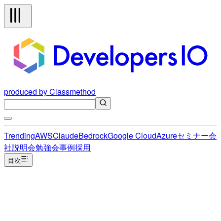
produced by Classmethod
Trending
AWS
Claude
Bedrock
Google Cloud
Azure
セミナー
会
社説明会
勉強会
事例
採用
目次