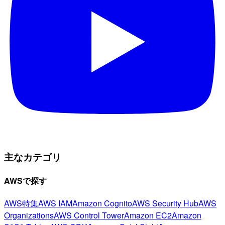
主なカテゴリ
AWSで探す
AWS特集
AWS IAM
Amazon Cognito
AWS Security Hub
AWS
Organizations
AWS Control Tower
Amazon EC2
Amazon