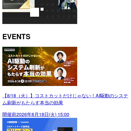
EVENTS
【8/18（火）】コストカットだけじゃない！AI駆動のシステ
ム刷新がもたらす本当の効果
開催前
2026年8月18日(火) 15:00