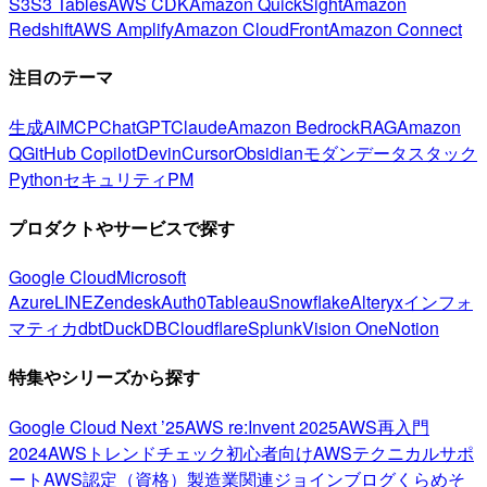
S3
S3 Tables
AWS CDK
Amazon QuickSight
Amazon
Redshift
AWS Amplify
Amazon CloudFront
Amazon Connect
注目のテーマ
生成AI
MCP
ChatGPT
Claude
Amazon Bedrock
RAG
Amazon
Q
GitHub Copilot
Devin
Cursor
Obsidian
モダンデータスタック
Python
セキュリティ
PM
プロダクトやサービスで探す
Google Cloud
Microsoft
Azure
LINE
Zendesk
Auth0
Tableau
Snowflake
Alteryx
インフォ
マティカ
dbt
DuckDB
Cloudflare
Splunk
Vision One
Notion
特集やシリーズから探す
Google Cloud Next ’25
AWS re:Invent 2025
AWS再入門
2024
AWSトレンドチェック
初心者向け
AWSテクニカルサポ
ート
AWS認定（資格）
製造業関連
ジョインブログ
くらめそ