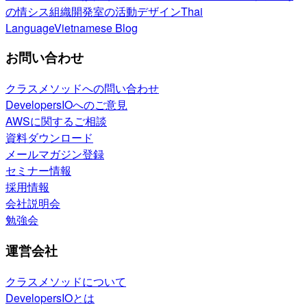
の情シス
組織開発室の活動
デザイン
Thai
Language
Vietnamese Blog
お問い合わせ
クラスメソッドへの問い合わせ
DevelopersIOへのご意見
AWSに関するご相談
資料ダウンロード
メールマガジン登録
セミナー情報
採用情報
会社説明会
勉強会
運営会社
クラスメソッドについて
DevelopersIOとは