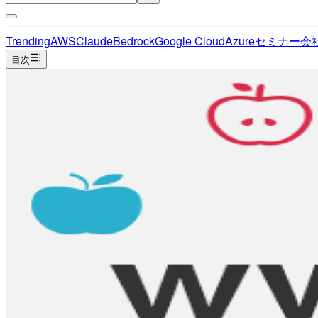
Trending
AWS
Claude
Bedrock
Google Cloud
Azure
セミナー
会
目次