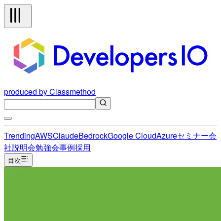
produced by Classmethod
Trending
AWS
Claude
Bedrock
Google Cloud
Azure
セミナー
会
社説明会
勉強会
事例
採用
目次