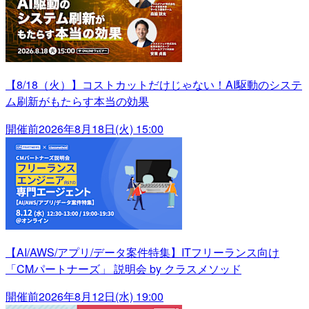
【8/18（火）】コストカットだけじゃない！AI駆動のシステ
ム刷新がもたらす本当の効果
開催前
2026年8月18日(火) 15:00
【AI/AWS/アプリ/データ案件特集】ITフリーランス向け
「CMパートナーズ」 説明会 by クラスメソッド
開催前
2026年8月12日(水) 19:00