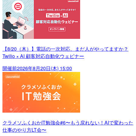
【8/20（木）】電話の一次対応、まだ人がやってますか？
Twilio × AI 顧客対応自動化ウェビナー
開催前
2026年8月20日(木) 15:00
クラメソふくおかIT勉強会#6〜もう戻れない！AIで変わった
仕事のやり方LT会〜