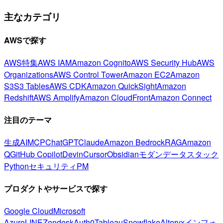
主なカテゴリ
AWSで探す
AWS特集
AWS IAM
Amazon Cognito
AWS Security Hub
AWS
Organizations
AWS Control Tower
Amazon EC2
Amazon
S3
S3 Tables
AWS CDK
Amazon QuickSight
Amazon
Redshift
AWS Amplify
Amazon CloudFront
Amazon Connect
注目のテーマ
生成AI
MCP
ChatGPT
Claude
Amazon Bedrock
RAG
Amazon
Q
GitHub Copilot
Devin
Cursor
Obsidian
モダンデータスタック
Python
セキュリティ
PM
プロダクトやサービスで探す
Google Cloud
Microsoft
Azure
LINE
Zendesk
Auth0
Tableau
Snowflake
Alteryx
インフォ