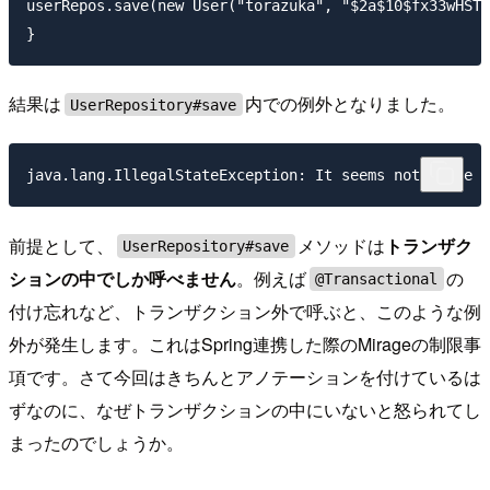
userRepos.save(new User("torazuka", "$2a$10$fx33wHST4
結果は
内での例外となりました。
UserRepository#save
前提として、
メソッドは
トランザク
UserRepository#save
ションの中でしか呼べません
。例えば
の
@Transactional
付け忘れなど、トランザクション外で呼ぶと、このような例
外が発生します。これはSpring連携した際のMirageの制限事
項です。さて今回はきちんとアノテーションを付けているは
ずなのに、なぜトランザクションの中にいないと怒られてし
まったのでしょうか。