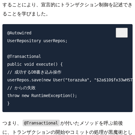
することにより、宣言的にトランザクション制御を記述でき
ることを学びました。
@Autowired

UserRepository userRepos;

@Transactional

public void execute() {

// 成功するDB書き込み操作

userRepos.save(new User("torazuka", "$2a$10$fx33wHST4
// からの失敗

throw new RuntimeException();

つまり、
が付いたメソッドを呼ぶ前後
@Transactional
に、トランザクションの開始やコミットの処理が黒魔術とし