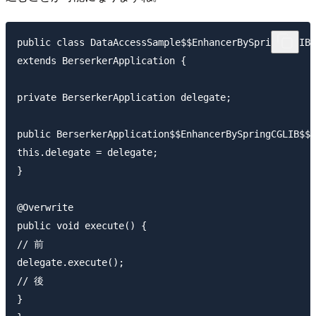
public class DataAccessSample$$EnhancerBySpringCGLIB$
extends BerserkerApplication {

private BerserkerApplication delegate;

public BerserkerApplication$$EnhancerBySpringCGLIB$$e
this.delegate = delegate;

}

@Overwrite

public void execute() {

// 前

delegate.execute();

// 後

}
